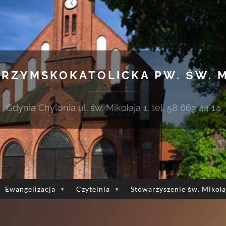
 RZYMSKOKATOLICKA PW. ŚW. 
Gdynia Chylonia ul. św. Mikołaja 1, tel. 58 663 44 14
Ewangelizacja
Czytelnia
Stowarzyszenie św. Mikoła