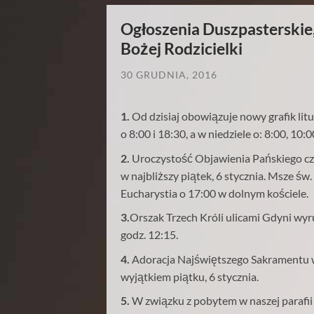
Ogłoszenia Duszpasterskie,
Bożej Rodzicielki
30 GRUDNIA, 2016
/
1.
Od dzisiaj obowiązuje nowy grafik li
o 8:00 i 18:30, a w niedziele o: 8:00, 10:
2.
Uroczystość Objawienia Pańskiego cz
w najbliższy piątek, 6 stycznia. Msze ś
Eucharystia o 17:00 w dolnym kościele.
3.
Orszak Trzech Króli ulicami Gdyni wyr
godz. 12:15.
4.
Adoracja Najświętszego Sakramentu w 
wyjątkiem piątku, 6 stycznia.
5.
W związku z pobytem w naszej parafii