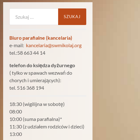
Szukaj:
Biuro parafialne (kancelaria)
e-mail:
kancelaria@swmikolaj.org
tel.:58 663 44 14
telefon do księdza dyżurnego
( tylko w spawach wezwań do
chorych i umierających):
tel. 516 368 194
18:30 (wigilijna w sobotę)
08:00
10:00 (suma parafialna)*
11:30 (z udziałem rodziców i dzieci)
13:00