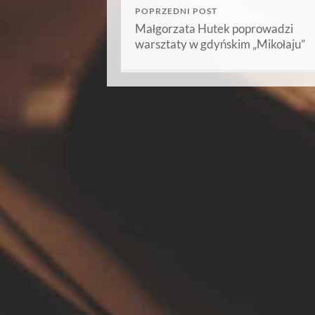
POPRZEDNI POST
Małgorzata Hutek poprowadzi
warsztaty w gdyńskim „Mikołaju”