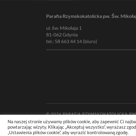
Parafia Rzymskokatolicka pw. Św. Mikoła
ul. św. Mikołaja 1
81-062 Gdynia
tel.: 58 663 44 14 (biuro)
© 2026
PARAFIA RZYMSKOKATOLICKA PW
Na naszej stronie używamy plików cookie, aby zapewnić Ci najba
powtarzając wizyty. Klikając „Akceptuj wszystko”, wyrażasz zg
„Ustawienia plików cookie”, aby wyrazić kontrolowaną zgodę.