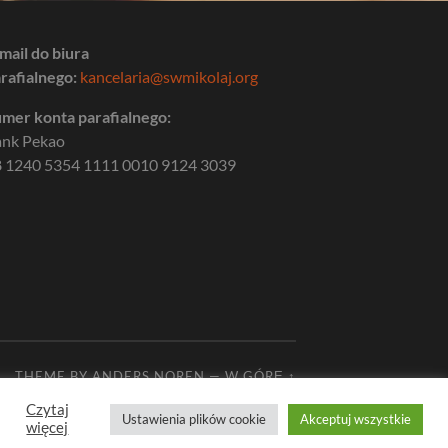
mail do biura
rafialnego:
kancelaria@swmikolaj.org
mer konta parafialnego:
ank Pekao
 1240 5354 1111 0010 9124 3039
THEME BY
ANDERS NOREN
—
W GÓRĘ ↑
Czytaj
Ustawienia plików cookie
Akceptuj wszystkie
więcej