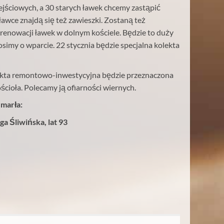
jściowych, a 30 starych ławek chcemy zastąpić
wce znajdą się też zawieszki. Zostaną też
enowacji ławek w dolnym kościele. Będzie to duży
rosimy o wparcie. 22 stycznia będzie specjalna kolekta
olekta remontowo-inwestycyjna będzie przeznaczona
ścioła. Polecamy ją ofiarności wiernych.
zmarła:
ga Śliwińska, lat 93