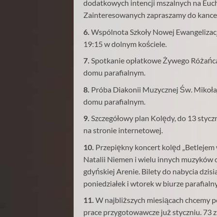
dodatkowych intencji mszalnych na Eucha
Zainteresowanych zapraszamy do kancela
6.
Wspólnota Szkoły Nowej Ewangelizacji
19:15 w dolnym kościele.
7.
Spotkanie opłatkowe Żywego Różańca o
domu parafialnym.
8.
Próba Diakonii Muzycznej Św. Mikołaj
domu parafialnym.
9.
Szczegółowy plan Kolędy, do 13 styczn
na stronie internetowej.
10.
Przepiękny koncert kolęd „Betlejem
Natalii Niemen i wielu innych muzyków o
gdyńskiej Arenie. Bilety do nabycia dzis
poniedziałek i wtorek w biurze parafialn
11.
W najbliższych miesiącach chcemy po
prace przygotowawcze już styczniu. 73 