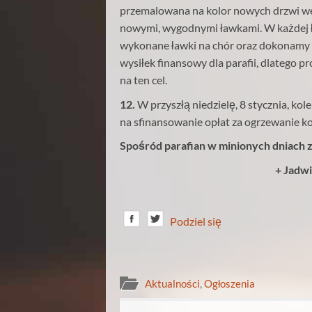
przemalowana na kolor nowych drzwi we
nowymi, wygodnymi ławkami. W każdej ła
wykonane ławki na chór oraz dokonamy r
wysiłek finansowy dla parafii, dlatego p
na ten cel.
12.
W przyszłą niedzielę, 8 stycznia, k
na sfinansowanie opłat za ogrzewanie ko
Spośród parafian w minionych dniach 
+ Jadwi
Podziel się
Aktualności
,
Ogłoszenia