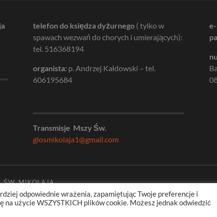
ja
telefon do księdza dyżurnego
( tylko w
e-
spawach wezwań do chorych i umierających):
pa
tel. 516368194
nu
organista:
p. Andrzej Kałdowski – tel.
B
606195684
08
Transmisje Mszy Św.
glosmikolaja1@gmail.com
. ŚW. MIKOŁAJA
rdziej odpowiednie wrażenia, zapamiętując Twoje preferencje i
odę na użycie WSZYSTKICH plików cookie. Możesz jednak odwiedzić