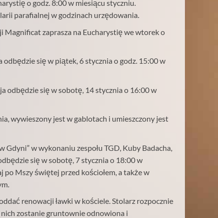
rystię o godz. 8:00 w miesiącu styczniu.
rii parafialnej w godzinach urzędowania.
 Magnificat zaprasza na Eucharystię we wtorek o
dbędzie się w piątek, 6 stycznia o godz. 15:00 w
a odbędzie się w sobotę, 14 stycznia o 16:00 w
ia, wywieszony jest w gablotach i umieszczony jest
 w Gdyni” w wykonaniu zespołu TGD, Kuby Badacha,
dbędzie się w sobotę, 7 stycznia o 18:00 w
iaj po Mszy świętej przed kościołem, a także w
ym.
ddać renowacji ławki w kościele. Stolarz rozpocznie
z nich zostanie gruntownie odnowiona i