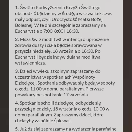
1.
Święto Podwyższenia Krzyża Świętego
obchodzić będziemy w środę, a w czwartek, tzw.
mały odpust, czyli Uroczystość Matki Bożej
Bolesnej. W te dni szczególnie zapraszamy na
Eucharystie o 7:00, 8:00 i 18:30.
2.
Msza św. z modlitwą w intencji o uproszenie
zdrowia duszy i ciała będzie sprawowana w
przyszła niedzielę, 18 września o 18:30. Po
Eucharystii będzie indywidulana modlitwa
wstawiennicza.
3.
Dzieci w wieku szkolnym zapraszamy do
uczestnictwa w spotkaniach Wspólnoty
Dziecięcej. Spotkania odbywać się będą w soboty
o godz. 11.00 w domu parafialnym. Pierwsze
powakacyjne spotkanie 17 września.
4.
Spotkanie scholii dziecięcej odbędzie się
przyszłą niedzielę, 18 września o godz. 10:00 w
domu parafialnym. Zapraszamy dzieci, które
chciałyby wspólnie śpiewać.
5.
Już dzisiaj zapraszamy na wydarzenia parafialne