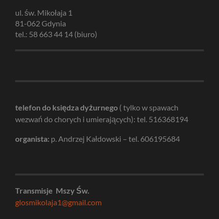
ul. św. Mikołaja 1
81-062 Gdynia
tel.: 58 663 44 14 (biuro)
telefon do księdza dyżurnego
( tylko w spawach
wezwań do chorych i umierających): tel. 516368194
organista:
p. Andrzej Kałdowski – tel. 606195684
Transmisje Mszy Św.
glosmikolaja1@gmail.com