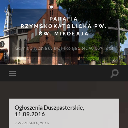
PARAFIA
RZYMSKOKATOLICKA PW.
ŚW. MIKOŁAJA
Gdynia Chylonia ul. św. Mikołaja 1, tel. 58 663 44 14
Toggle
Toggle
search
mobile
field
menu
Ogłoszenia Duszpasterskie,
11.09.2016
9 WRZEŚNIA, 2016