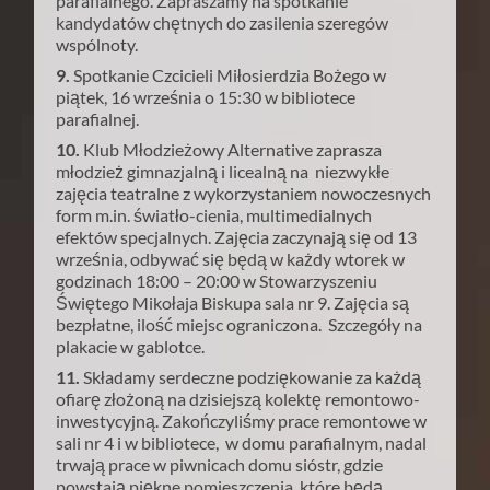
parafialnego. Zapraszamy na spotkanie
kandydatów chętnych do zasilenia szeregów
wspólnoty.
9.
Spotkanie Czcicieli Miłosierdzia Bożego w
piątek, 16 września o 15:30 w bibliotece
parafialnej.
10.
Klub Młodzieżowy Alternative zaprasza
młodzież gimnazjalną i licealną na niezwykłe
zajęcia teatralne z wykorzystaniem nowoczesnych
form m.in. światło-cienia, multimedialnych
efektów specjalnych. Zajęcia zaczynają się od 13
września, odbywać się będą w każdy wtorek w
godzinach 18:00 – 20:00 w Stowarzyszeniu
Świętego Mikołaja Biskupa sala nr 9. Zajęcia są
bezpłatne, ilość miejsc ograniczona. Szczegóły na
plakacie w gablotce.
11.
Składamy serdeczne podziękowanie za każdą
ofiarę złożoną na dzisiejszą kolektę remontowo-
inwestycyjną. Zakończyliśmy prace remontowe w
sali nr 4 i w bibliotece, w domu parafialnym, nadal
trwają prace w piwnicach domu sióstr, gdzie
powstają piękne pomieszczenia, które będą