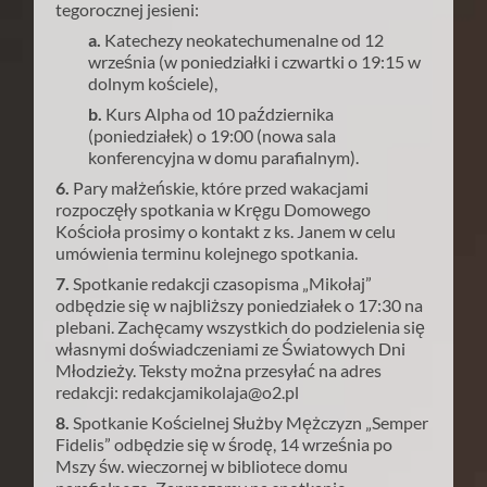
tegorocznej jesieni:
a.
Katechezy neokatechumenalne od 12
września (w poniedziałki i czwartki o 19:15 w
dolnym kościele),
b.
Kurs Alpha od 10 października
(poniedziałek) o 19:00 (nowa sala
konferencyjna w domu parafialnym).
6.
Pary małżeńskie, które przed wakacjami
rozpoczęły spotkania w Kręgu Domowego
Kościoła prosimy o kontakt z ks. Janem w celu
umówienia terminu kolejnego spotkania.
7.
Spotkanie redakcji czasopisma „Mikołaj”
odbędzie się w najbliższy poniedziałek o 17:30 na
plebani. Zachęcamy wszystkich do podzielenia się
własnymi doświadczeniami ze Światowych Dni
Młodzieży. Teksty można przesyłać na adres
redakcji: redakcjamikolaja@o2.pl
8.
Spotkanie Kościelnej Służby Mężczyzn „Semper
Fidelis” odbędzie się w środę,
14 września po
Mszy św. wieczornej w bibliotece domu