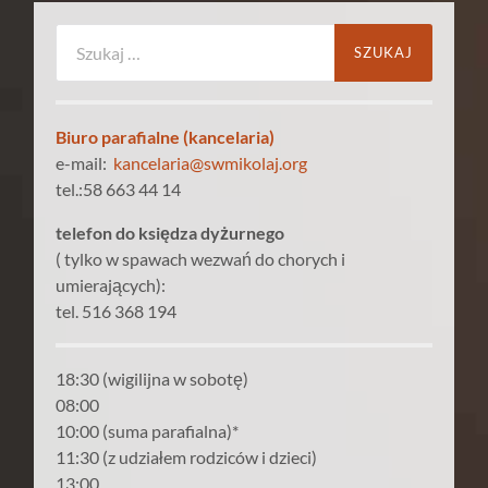
Szukaj:
Biuro parafialne (kancelaria)
e-mail:
kancelaria@swmikolaj.org
tel.:58 663 44 14
telefon do księdza dyżurnego
( tylko w spawach wezwań do chorych i
umierających):
tel. 516 368 194
18:30 (wigilijna w sobotę)
08:00
10:00 (suma parafialna)*
11:30 (z udziałem rodziców i dzieci)
13:00