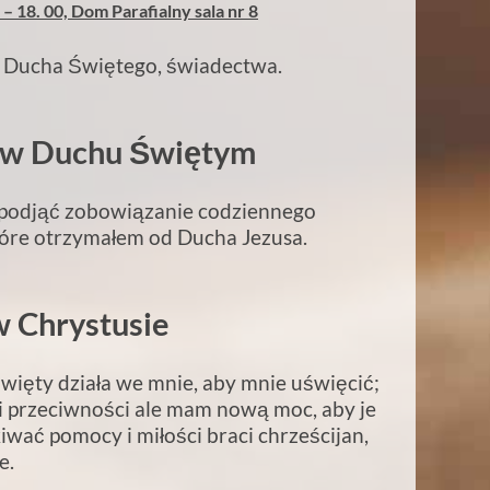
 – 18. 00, Dom Parafialny sala nr 8
w Ducha
Świętego, świadectwa.
e w Duchu
Świętym
 podjąć zobowiązanie codziennego
które otrzymałem od Ducha Jezusa.
w Chrystusie
więty działa we mnie, aby mnie uświęcić;
i przeciwności ale mam nową moc, aby je
iwać pomocy i miłości braci chrześcijan,
e.