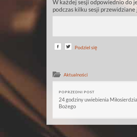
W ka
żdej sesji odpowiednio do j
podczas kilku sesji przewidziane
Podziel się
Aktualności
POPRZEDNI POST
24 godziny uwiebienia Miłosierdzi
Bożego