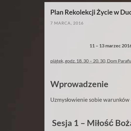
Plan Rekolekcji Życie w D
7 MARCA, 2016
/
11 – 13 marzec 2016
pi
ątek, godz. 18. 30 – 20. 30, Dom Parafia
Wprowadzenie
Uzmys
łowienie sobie warunkó
Sesja 1 – Mi
łość Boż