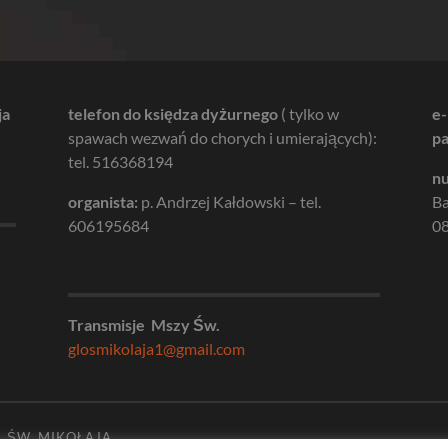
ja
telefon do księdza dyżurnego
( tylko w
e-
spawach wezwań do chorych i umierających):
pa
tel. 516368194
nu
organista:
p. Andrzej Kałdowski – tel.
B
606195684
08
Transmisje Mszy Św.
glosmikolaja1@gmail.com
. ŚW. MIKOŁAJA