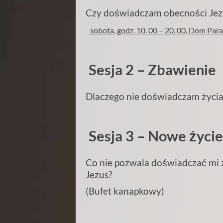
Czy do
świadczam obecności Jez
sobota, godz. 10. 00 – 20. 00, Dom Paraf
Sesja 2 – Zbawienie
Dlaczego nie do
świadczam życia 
Sesja 3 – Nowe
życi
Co nie pozwala do
świadczać mi ż
Jezus?
(Bufet kanapkowy)