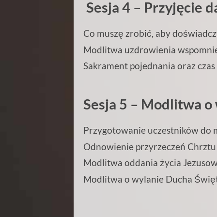
Sesja 4 – Przyj
ęcie d
Co musz
ę zrobić, aby doświadcz
Modlitwa uzdrowienia wspomni
Sakrament pojednania oraz czas 
Sesja 5 – Modlitwa o
Przygotowanie uczestników do 
Odnowienie przyrzecze
ń Chrztu
Modlitwa oddania
życia Jezusow
Modlitwa o wylanie Ducha
Świę