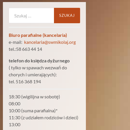
Szukaj:
Biuro parafialne (kancelaria)
e-mail:
kancelaria@swmikolaj.org
tel.:58 663 44 14
telefon do księdza dyżurnego
( tylko w spawach wezwań do
chorych i umierających):
tel. 516 368 194
18:30 (wigilijna w sobotę)
08:00
10:00 (suma parafialna)*
11:30 (z udziałem rodziców i dzieci)
13:00