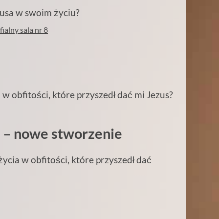
usa w swoim życiu?
ialny sala nr 8
w obfitości, które przyszedł dać mi Jezus?
e – nowe stworzenie
ycia w obfitości, które przyszedł dać