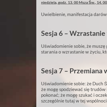
niedziela, godz. 13. 00 Msza
Św., 14. 00
Uwielbienie, manifestacja daró
Sesja 6 – Wzrastani
U
świadomienie sobie, że muszę
starania o wzrastanie w życiu, 
Sesja 7 – Przemiana 
U
świadomienie sobie: że Duch Ś
że mogę spodziewać się trudów 
pokonać; że mogę szukać i oczek
szczególnie tutaj w tej wspólnoci