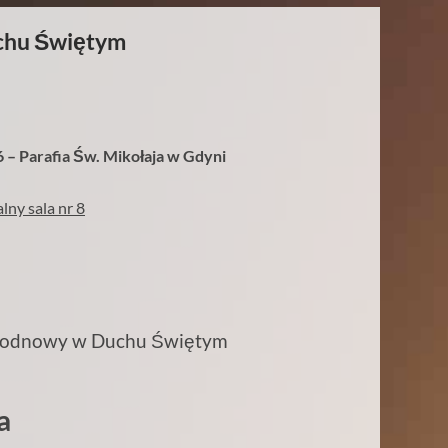
uchu Świętym
 – Parafia
Św. Mikołaja w Gdyni
lny sala nr 8
w odnowy w Duchu Świętym
a