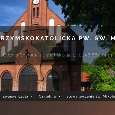
 RZYMSKOKATOLICKA PW. ŚW. 
Gdynia Chylonia ul. św. Mikołaja 1, tel. 58 663 44 14
Ewangelizacja
Czytelnia
Stowarzyszenie św. Mikoła