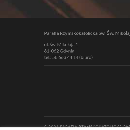
Parafia Rzymskokatolicka pw. Św. Mikoła
ul. św. Mikołaja 1
81-062 Gdynia
tel.: 58 663 44 14 (biuro)
© 2026
PARAFIA RZYMSKOKATOLICKA PW