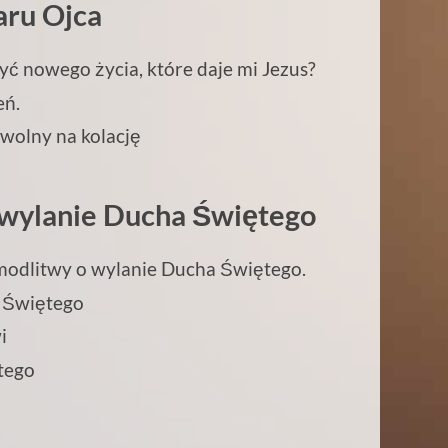
aru Ojca
yć nowego życia, które daje mi Jezus?
e
ń.
wolny na kolacj
ę
 wylanie Ducha
Świętego
modlitwy o wylanie Ducha
Świętego.
 Świętego
i
tego