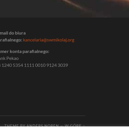
mail do biura
rafialnego:
kancelaria@swmikolaj.org
mer konta parafialnego:
ank Pekao
 1240 5354 1111 0010 9124 3039
THEME BY
ANDERS NOREN
—
W GÓRĘ ↑