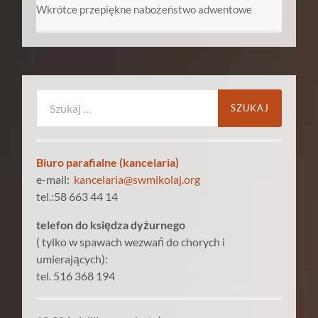
Wkrótce przepiękne nabożeństwo adwentowe
Szukaj:
Biuro parafialne (kancelaria)
e-mail:
kancelaria@swmikolaj.org
tel.:58 663 44 14
telefon do księdza dyżurnego
( tylko w spawach wezwań do chorych i
umierających):
tel. 516 368 194