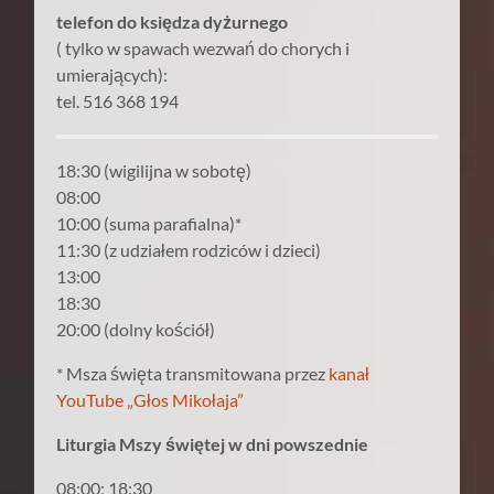
telefon do księdza dyżurnego
( tylko w spawach wezwań do chorych i
umierających):
tel. 516 368 194
18:30 (wigilijna w sobotę)
08:00
10:00 (suma parafialna)*
11:30 (z udziałem rodziców i dzieci)
13:00
18:30
20:00 (dolny kościół)
* Msza święta transmitowana przez
kanał
YouTube „Głos Mikołaja”
Liturgia Mszy świętej w dni powszednie
08:00; 18:30