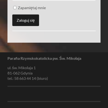
Zapamiętaj mnie
Parafia Rzymskokatolicka pw. Św. Mikołaja
ul. św. Mikołaja 1
81-062 Gdynia
tel.: 58 663 44 14 (biuro)