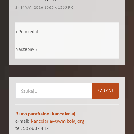
24 MAJA, 2026
1365
x
1365 PX
« Poprzedni
Następny
»
Szukaj:
Biuro parafialne (kancelaria)
e-mail:
kancelaria@swmikolaj.org
tel.:58 663 44 14