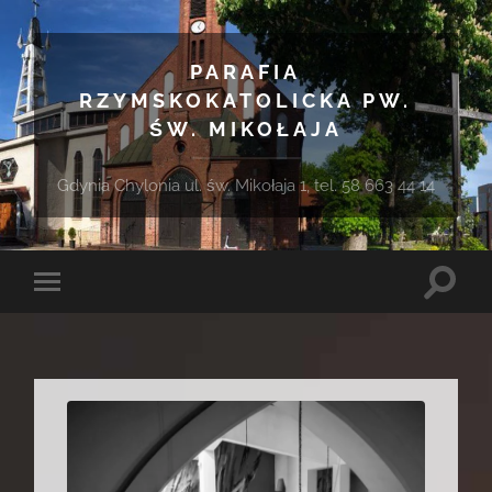
PARAFIA
RZYMSKOKATOLICKA PW.
ŚW. MIKOŁAJA
Gdynia Chylonia ul. św. Mikołaja 1, tel. 58 663 44 14
Toggle
Toggle
search
mobile
field
menu