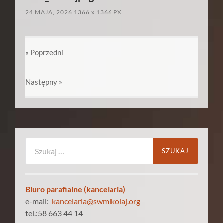
24 MAJA, 2026
1366
x
1366 PX
« Poprzedni
Następny
»
Szukaj:
Biuro parafialne (kancelaria)
e-mail:
kancelaria@swmikolaj.org
tel.:58 663 44 14