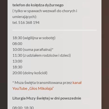
telefon do księdza dyżurnego
( tylko w spawach wezwań do chorych i
umierających):
tel. 516 368 194
18:30 (wigilijna w sobotę)
08:00
10:00 (suma parafialna)*
11:30 (z udziałem rodziców i dzieci)
13:00
18:30
20:00 (dolny kościół)
* Msza święta transmitowana przez
kanał
YouTube „Głos Mikołaja”
Liturgia Mszy świętej w dni powszednie
08:00; 18:30