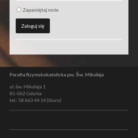
Zapamiętaj mnie
Parafia Rzymskokatolicka pw. Św. Mikołaja
ul. św. Mikołaja 1
81-062 Gdynia
tel.: 58 663 44 14 (biuro)