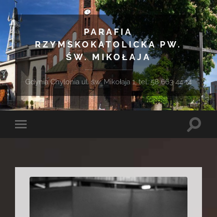
PARAFIA
RZYMSKOKATOLICKA PW.
ŚW. MIKOŁAJA
Gdynia Chylonia ul. św. Mikołaja 1, tel. 58 663 44 14
Toggle
Toggle
search
mobile
field
menu