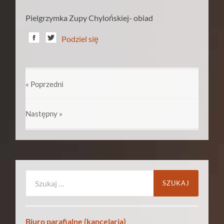
Pielgrzymka Zupy Chylońskiej- obiad
Podziel się
« Poprzedni
Następny
»
Szukaj:
Biuro parafialne (kancelaria)