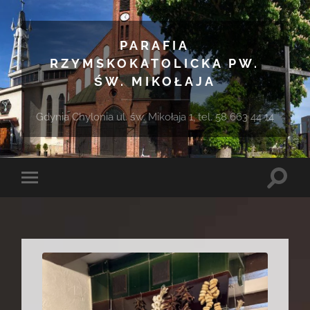
PARAFIA
RZYMSKOKATOLICKA PW.
ŚW. MIKOŁAJA
Gdynia Chylonia ul. św. Mikołaja 1, tel. 58 663 44 14
Toggle
Toggle
search
mobile
field
menu