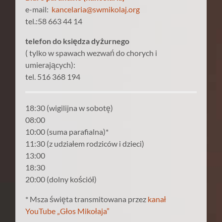
e-mail:
kancelaria@swmikolaj.org
tel.:58 663 44 14
telefon do księdza dyżurnego
( tylko w spawach wezwań do chorych i
umierających):
tel. 516 368 194
18:30 (wigilijna w sobotę)
08:00
10:00 (suma parafialna)*
11:30 (z udziałem rodziców i dzieci)
13:00
18:30
20:00 (dolny kościół)
* Msza święta transmitowana przez
kanał
YouTube „Głos Mikołaja”