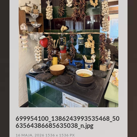
699954100_1386243993535468_50
63564386685635038_n.jpg
16 MAJA, 2026
1536
x
1536 PX