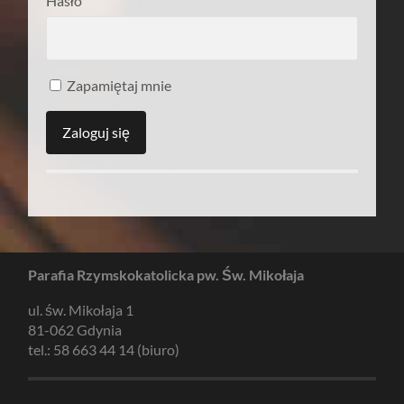
Hasło
Zapamiętaj mnie
Parafia Rzymskokatolicka pw. Św. Mikołaja
ul. św. Mikołaja 1
81-062 Gdynia
tel.: 58 663 44 14 (biuro)