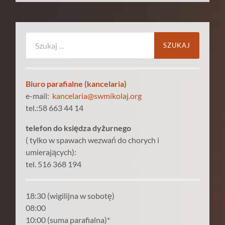
Szukaj:
Biuro parafialne (kancelaria)
e-mail:
kancelaria@swmikolaj.org
tel.:58 663 44 14
telefon do księdza dyżurnego
( tylko w spawach wezwań do chorych i
umierających):
tel. 516 368 194
18:30 (wigilijna w sobotę)
08:00
10:00 (suma parafialna)*