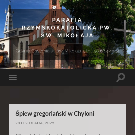
PARAFIA
RZYMSKOKATOLICKA PW.
ŚW. MIKOŁAJA
Gdynia Chylonia ul. św. Mikołaja 1, tel. 58 663 44 14
Toggle
Toggle
search
mobile
field
menu
Śpiew gregoriański w Chyloni
28 LISTOPADA, 2025