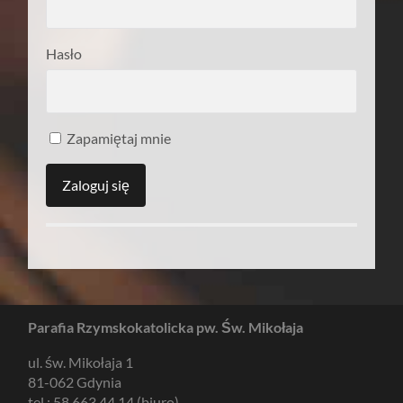
Hasło
Zapamiętaj mnie
Parafia Rzymskokatolicka pw. Św. Mikołaja
ul. św. Mikołaja 1
81-062 Gdynia
tel.: 58 663 44 14 (biuro)