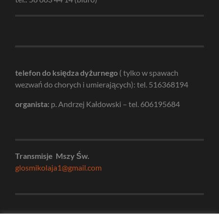
telefon do księdza dyżurnego
( tylko w spawach
wezwań do chorych i umierających): tel. 516368194
organista:
p. Andrzej Kałdowski – tel. 606195684
Transmisje Mszy Św.
glosmikolaja1@gmail.com