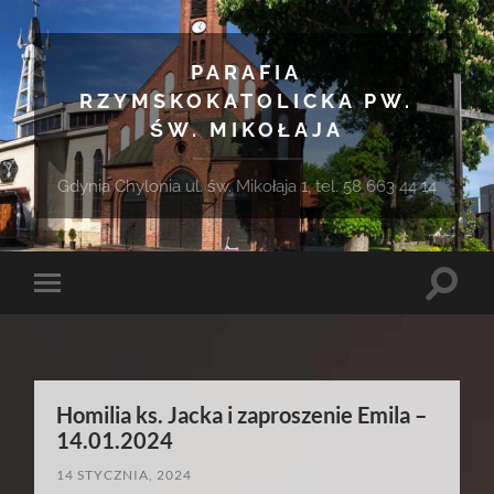
PARAFIA
RZYMSKOKATOLICKA PW.
ŚW. MIKOŁAJA
Gdynia Chylonia ul. św. Mikołaja 1, tel. 58 663 44 14
Toggle
Toggle
search
mobile
field
menu
Homilia ks. Jacka i zaproszenie Emila –
14.01.2024
14 STYCZNIA, 2024