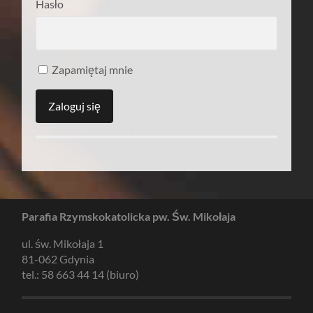
Hasło
Zapamiętaj mnie
Parafia Rzymskokatolicka pw. Św. Mikołaja
ul. św. Mikołaja 1
81-062 Gdynia
tel.: 58 663 44 14 (biuro)