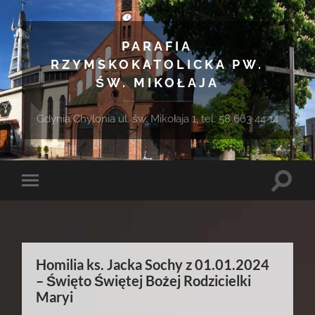
PARAFIA
RZYMSKOKATOLICKA PW.
ŚW. MIKOŁAJA
Gdynia Chylonia ul. św. Mikołaja 1, tel. 58 663 44 14
Toggle
Toggle
search
mobile
field
menu
Homilia ks. Jacka Sochy z 01.01.2024
– Święto Świętej Bożej Rodzicielki
Maryi