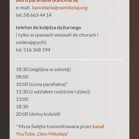
e-mail:
kancelaria@swmikolaj.org
tel.:58 663 44 14
telefon do księdza dyżurnego
( tylko w spawach wezwań do chorych i
umierających):
tel. 516 368 194
18:30 (wigilijna w sobotę)
08:00
10:00 (suma parafialna)*
11:30 (z udziałem rodziców i dzieci)
13:00
18:30
20:00 (dolny kościół)
* Msza święta transmitowana przez
kanał
YouTube „Głos Mikołaja”