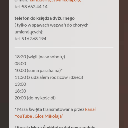
tel.:58 663 44 14
telefon do księdza dyżurnego
( tylko w spawach wezwań do chorych i
umierających):
tel. 516 368 194
18:30 (wigilijna w sobotę)
08:00
10:00 (suma parafialna)*
11:30 (z udziałem rodziców i dzieci)
13:00
18:30
20:00 (dolny kościół)
* Msza święta transmitowana przez
kanał
YouTube „Głos Mikołaja”
Liturgia Mszy świętej w dni powszednie