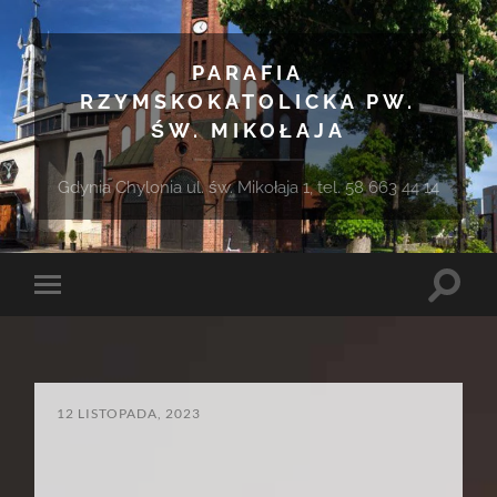
PARAFIA
RZYMSKOKATOLICKA PW.
ŚW. MIKOŁAJA
Gdynia Chylonia ul. św. Mikołaja 1, tel. 58 663 44 14
Toggle
Toggle
search
mobile
field
menu
12 LISTOPADA, 2023