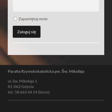
Zapamiętaj mnie
Parafia Rzymskokatolicka pw. Św. Mikołaja
ul. św. Mikołaja 1
81-062 Gdynia
tel.: 58 663 44 14 (biuro)