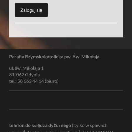
Parafia Rzymskokatolicka pw. Św. Mikołaja
ul. św. Mikołaja 1
81-062 Gdynia
tel.: 58 663 44 14 (biuro)
telefon do księdza dyżurnego
( tylko w spawach