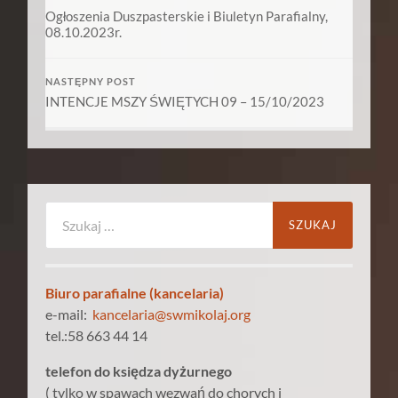
Ogłoszenia Duszpasterskie i Biuletyn Parafialny,
08.10.2023r.
NASTĘPNY POST
INTENCJE MSZY ŚWIĘTYCH 09 – 15/10/2023
Szukaj:
Biuro parafialne (kancelaria)
e-mail:
kancelaria@swmikolaj.org
tel.:58 663 44 14
telefon do księdza dyżurnego
( tylko w spawach wezwań do chorych i