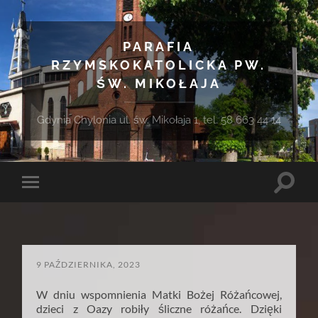
PARAFIA
RZYMSKOKATOLICKA PW.
ŚW. MIKOŁAJA
Gdynia Chylonia ul. św. Mikołaja 1, tel. 58 663 44 14
Toggle
Toggle
search
mobile
field
menu
9 PAŹDZIERNIKA, 2023
W dniu wspomnienia Matki Bożej Różańcowej,
dzieci z Oazy robiły śliczne różańce. Dzięki