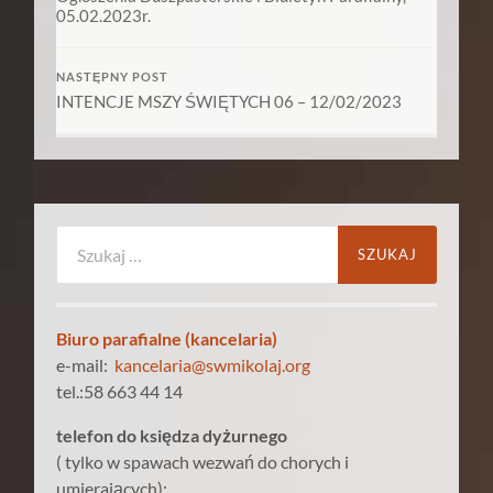
05.02.2023r.
NASTĘPNY POST
INTENCJE MSZY ŚWIĘTYCH 06 – 12/02/2023
Szukaj:
Biuro parafialne (kancelaria)
e-mail:
kancelaria@swmikolaj.org
tel.:58 663 44 14
telefon do księdza dyżurnego
( tylko w spawach wezwań do chorych i
umierających):