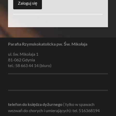
Parafia Rzymskokatolicka pw. Św. Mikołaja
ul. św. Mikołaja 1
81-062 Gdynia
tel.: 58 663 44 14 (biuro)
telefon do księdza dyżurnego
( tylko w spawach
wezwań do chorych i umierających): tel. 516368194