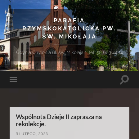
PARAFIA
RZYMSKOKATOLICKA PW.
ŚW. MIKOŁAJA
Gdynia Chylonia ul. św. Mikołaja 1, tel. 58 663 44 14
Toggle
Toggle
search
mobile
field
menu
Wspólnota Dzieje II zaprasza na
rekolekcje.
5 LUTEGO, 2023