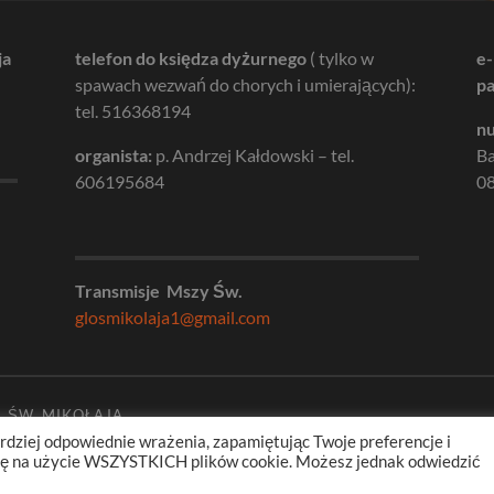
ja
telefon do księdza dyżurnego
( tylko w
e-
spawach wezwań do chorych i umierających):
pa
tel. 516368194
nu
organista:
p. Andrzej Kałdowski – tel.
B
606195684
08
Transmisje Mszy Św.
glosmikolaja1@gmail.com
. ŚW. MIKOŁAJA
rdziej odpowiednie wrażenia, zapamiętując Twoje preferencje i
odę na użycie WSZYSTKICH plików cookie. Możesz jednak odwiedzić