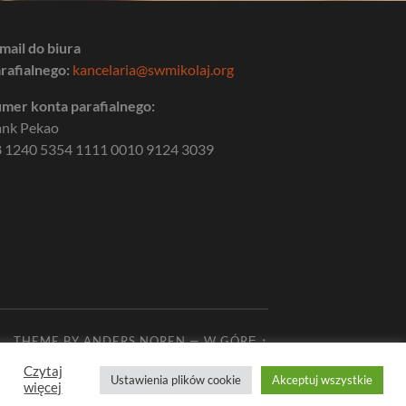
mail do biura
rafialnego:
kancelaria@swmikolaj.org
mer konta parafialnego:
ank Pekao
 1240 5354 1111 0010 9124 3039
THEME BY
ANDERS NOREN
—
W GÓRĘ ↑
Czytaj
Ustawienia plików cookie
Akceptuj wszystkie
więcej