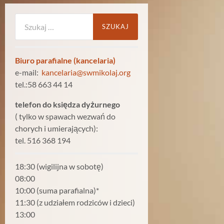
Szukaj:
Biuro parafialne (kancelaria)
e-mail:
kancelaria@swmikolaj.org
tel.:58 663 44 14
telefon do księdza dyżurnego
( tylko w spawach wezwań do
chorych i umierających):
tel. 516 368 194
18:30 (wigilijna w sobotę)
08:00
10:00 (suma parafialna)*
11:30 (z udziałem rodziców i dzieci)
13:00