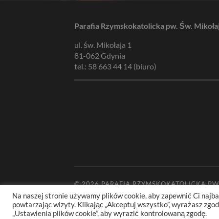
Parafia Rzymskokatolicka pw. Św. Mikoła
ul. św. Mikołaja 1
81-062 Gdynia
tel.: 58 663 44 14 (biuro)
© 2026
PARAFIA RZYMSKOKATOLICKA PW
Na naszej stronie używamy plików cookie, aby zapewnić Ci najba
powtarzając wizyty. Klikając „Akceptuj wszystko”, wyrażasz zg
„Ustawienia plików cookie”, aby wyrazić kontrolowaną zgodę.