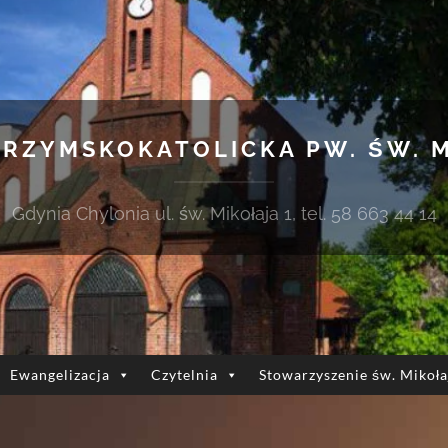
 RZYMSKOKATOLICKA PW. ŚW. 
Gdynia Chylonia ul. św. Mikołaja 1, tel. 58 663 44 14
Ewangelizacja
Czytelnia
Stowarzyszenie św. Mikoła