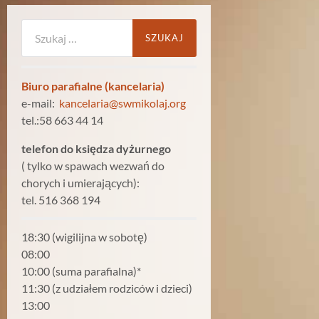
Szukaj:
Biuro parafialne (kancelaria)
e-mail:
kancelaria@swmikolaj.org
tel.:58 663 44 14
telefon do księdza dyżurnego
( tylko w spawach wezwań do
chorych i umierających):
tel. 516 368 194
18:30 (wigilijna w sobotę)
08:00
10:00 (suma parafialna)*
11:30 (z udziałem rodziców i dzieci)
13:00