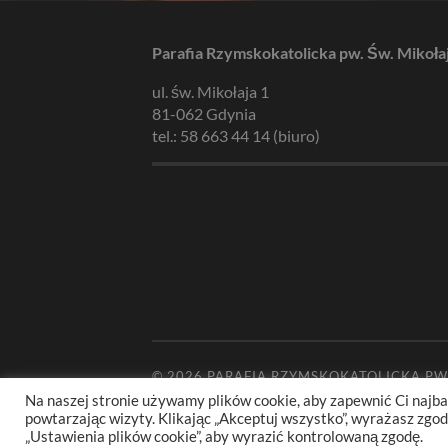
Parafia Rzymskokatolicka pw. Św. Mikoła
ul. św. Mikołaja 1
81-062 Gdynia
tel.: 58 663 44 14 (biuro)
© 2026
PARAFIA RZYMSKOKATOLICKA PW
Na naszej stronie używamy plików cookie, aby zapewnić Ci najba
powtarzając wizyty. Klikając „Akceptuj wszystko”, wyrażasz zg
„Ustawienia plików cookie”, aby wyrazić kontrolowaną zgodę.