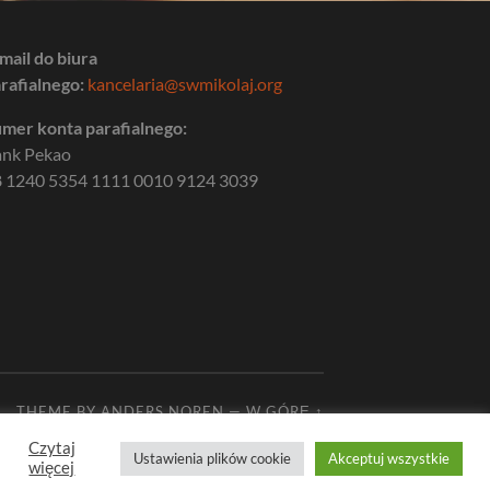
mail do biura
rafialnego:
kancelaria@swmikolaj.org
mer konta parafialnego:
ank Pekao
 1240 5354 1111 0010 9124 3039
THEME BY
ANDERS NOREN
—
W GÓRĘ ↑
Czytaj
Ustawienia plików cookie
Akceptuj wszystkie
więcej