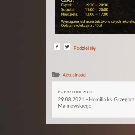
Podziel się
Aktualności
POPRZEDNI POST
29.08.2021 – Homilia ks. Grzegor
Malinowskiego