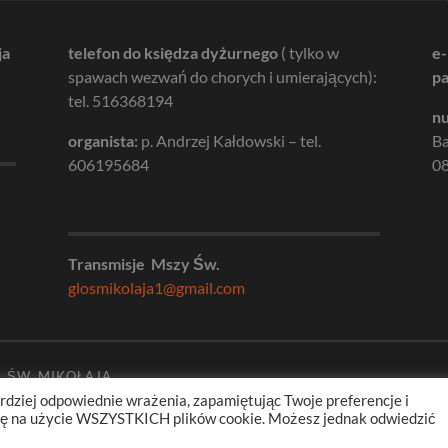
ja
telefon do księdza dyżurnego
( tylko w
e-
spawach wezwań do chorych i umierających):
pa
tel. 516368194
nu
organista:
p. Andrzej Kałdowski – tel.
B
606195684
08
Transmisje Mszy Św.
glosmikolaja1@gmail.com
. ŚW. MIKOŁAJA
rdziej odpowiednie wrażenia, zapamiętując Twoje preferencje i
odę na użycie WSZYSTKICH plików cookie. Możesz jednak odwiedzić