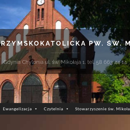
 RZYMSKOKATOLICKA PW. ŚW. 
Gdynia Chylonia ul. św. Mikołaja 1, tel. 58 663 44 14
Ewangelizacja
Czytelnia
Stowarzyszenie św. Mikoła