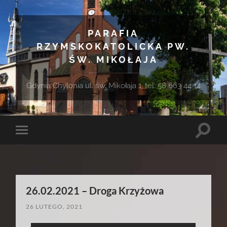
PARAFIA
RZYMSKOKATOLICKA PW.
ŚW. MIKOŁAJA
Gdynia Chylonia ul. św. Mikołaja 1, tel. 58 663 44 14
Toggle
Toggle
search
mobile
field
menu
26.02.2021 – Droga Krzyżowa
26 LUTEGO, 2021