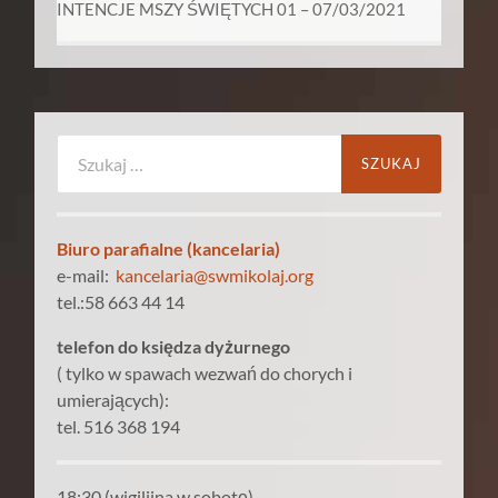
INTENCJE MSZY ŚWIĘTYCH 01 – 07/03/2021
Szukaj:
Biuro parafialne (kancelaria)
e-mail:
kancelaria@swmikolaj.org
tel.:58 663 44 14
telefon do księdza dyżurnego
( tylko w spawach wezwań do chorych i
umierających):
tel. 516 368 194
18:30 (wigilijna w sobotę)