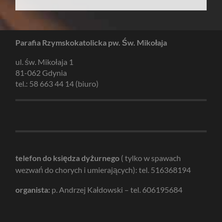
Parafia Rzymskokatolicka pw. Św. Mikołaja
ul. św. Mikołaja 1
81-062 Gdynia
tel.: 58 663 44 14 (biuro)
telefon do księdza dyżurnego
( tylko w spawach
wezwań do chorych i umierających): tel. 516368194
organista:
p. Andrzej Kałdowski – tel. 606195684