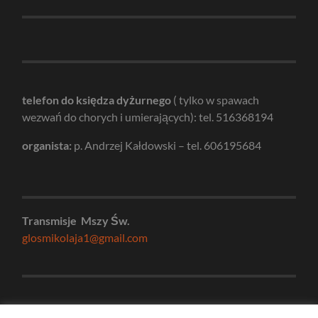
telefon do księdza dyżurnego
( tylko w spawach
wezwań do chorych i umierających): tel. 516368194
organista:
p. Andrzej Kałdowski – tel. 606195684
Transmisje Mszy Św.
glosmikolaja1@gmail.com
e-mail do biura parafialnego:
kancelaria@swmikolaj.org