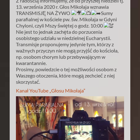
Z radością informujemy, że od przyszłej niedzieli tj.
13. września 2020 r. Głos Mikołaja wznawia
TRANSMISJĘ NA ŻYWO
Sumy
parafialnej w kościele pw. św. Mikołaja w Gdyni
Chyloni, czyli Mszy świętej o godz. 10:00
Nie jest to jednak zachęta do porzucenia
osobistego udziału w niedzielnej Eucharystii.
Transmisje proponujemy jedynie tym, którzy z
ważnych przyczyn nie mogą przyjść do kościoła,
np. osobom chorym lub przebywającym w
kwarantannie.
Prosimy, powiedzcie o tej możliwości osobom z
Waszego otoczenia, które mogą zechcieć z niej
skorzystać.
Kanał YouTube „Głosu Mikołaja”