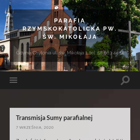
PARAFIA
RZYMSKOKATOLICKA PW.
ŚW. MIKOŁAJA
Gdynia Chylonia ul. św. Mikołaja 1, tel. 58 663 44 14
Toggle
Toggle
search
mobile
field
menu
Transmisja Sumy parafialnej
7 WRZEŚNIA, 2020