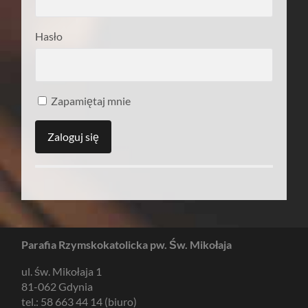
Hasło
Zapamiętaj mnie
Parafia Rzymskokatolicka pw. Św. Mikołaja
ul. św. Mikołaja 1
81-062 Gdynia
tel.: 58 663 44 14 (biuro)