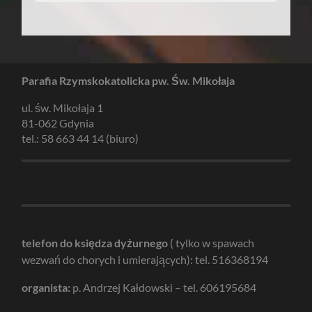
Parafia Rzymskokatolicka pw. Św. Mikołaja
ul. św. Mikołaja 1
81-062 Gdynia
tel.: 58 663 44 14 (biuro)
telefon do księdza dyżurnego
( tylko w spawach
wezwań do chorych i umierających): tel. 516368194
organista:
p. Andrzej Kałdowski – tel. 606195684