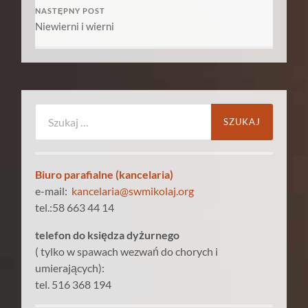
NASTĘPNY POST
Niewierni i wierni
Szukaj:
Biuro parafialne (kancelaria)
e-mail:
kancelaria@swmikolaj.org
tel.:58 663 44 14
telefon do księdza dyżurnego
( tylko w spawach wezwań do chorych i
umierających):
tel. 516 368 194