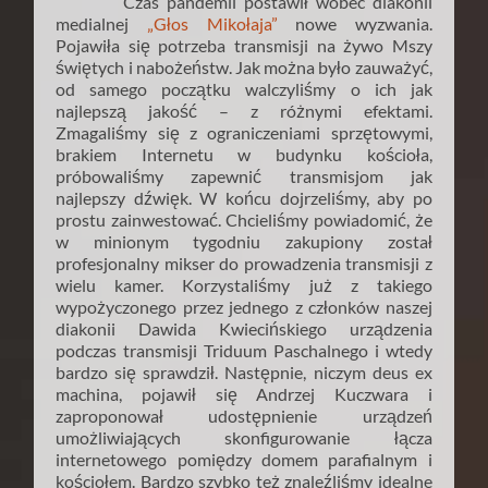
Czas pandemii postawił wobec diakonii
medialnej
„Głos Mikołaja”
nowe wyzwania.
Pojawiła się potrzeba transmisji na żywo Mszy
świętych i nabożeństw. Jak można było zauważyć,
od samego początku walczyliśmy o ich jak
najlepszą jakość – z różnymi efektami.
Zmagaliśmy się z ograniczeniami sprzętowymi,
brakiem Internetu w budynku kościoła,
próbowaliśmy zapewnić transmisjom jak
najlepszy dźwięk. W końcu dojrzeliśmy, aby po
prostu zainwestować. Chcieliśmy powiadomić, że
w minionym tygodniu zakupiony został
profesjonalny mikser do prowadzenia transmisji z
wielu kamer. Korzystaliśmy już z takiego
wypożyczonego przez jednego z członków naszej
diakonii Dawida Kwiecińskiego urządzenia
podczas transmisji Triduum Paschalnego i wtedy
bardzo się sprawdził. Następnie, niczym deus ex
machina, pojawił się Andrzej Kuczwara i
zaproponował udostępnienie urządzeń
umożliwiających skonfigurowanie łącza
internetowego pomiędzy domem parafialnym i
kościołem. Bardzo szybko też znaleźliśmy idealne