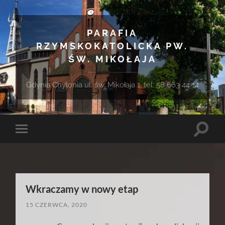
PARAFIA
RZYMSKOKATOLICKA PW.
ŚW. MIKOŁAJA
Gdynia Chylonia ul. św. Mikołaja 1, tel. 58 663 44 14
Toggle
Toggle
search
mobile
field
menu
Wkraczamy w nowy etap
15 CZERWCA, 2020