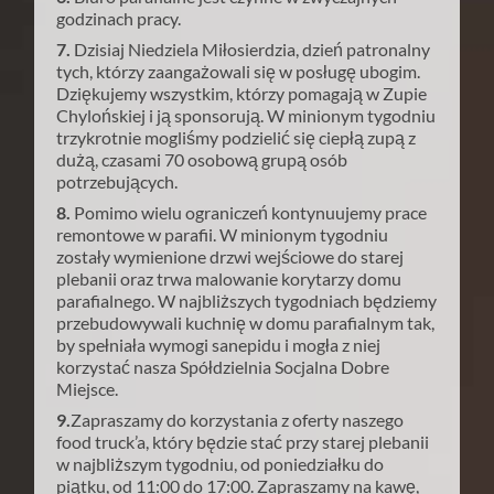
godzinach pracy.
7.
Dzisiaj Niedziela Miłosierdzia, dzień patronalny
tych, którzy zaangażowali się w posługę ubogim.
Dziękujemy wszystkim, którzy pomagają w Zupie
Chylońskiej i ją sponsorują. W minionym tygodniu
trzykrotnie mogliśmy podzielić się ciepłą zupą z
dużą, czasami 70 osobową grupą osób
potrzebujących.
8.
Pomimo wielu ograniczeń kontynuujemy prace
remontowe w parafii. W minionym tygodniu
zostały wymienione drzwi wejściowe do starej
plebanii oraz trwa malowanie korytarzy domu
parafialnego. W najbliższych tygodniach będziemy
przebudowywali kuchnię w domu parafialnym tak,
by spełniała wymogi sanepidu i mogła z niej
korzystać nasza Spółdzielnia Socjalna Dobre
Miejsce.
9.
Zapraszamy do korzystania z oferty naszego
food truck’a, który będzie stać przy starej plebanii
w najbliższym tygodniu, od poniedziałku do
piątku, od 11:00 do 17:00. Zapraszamy na kawę,