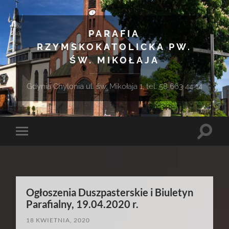
PARAFIA
RZYMSKOKATOLICKA PW.
ŚW. MIKOŁAJA
Gdynia Chylonia ul. św. Mikołaja 1, tel. 58 663 44 14
Toggle
Toggle
search
mobile
field
menu
Ogłoszenia Duszpasterskie i Biuletyn
Parafialny, 19.04.2020 r.
18 KWIETNIA, 2020