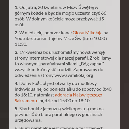
1.
Od jutra, 20 kwietnia, w Mszy Świętej w
górnym kościele będzie mogło uczestniczyć 66
osób. W dolnym kościele może przebywać 15
osób.
2.
W niedzielę, poprzez kanał
Głosu Mikołaja
na
Youtube, transmitujemy Msze Święte o 10:00 i
11:30.
3.
19 kwietnia br. uruchomiliśmy nową wersję
strony internetowej dla naszej parafii. Zrobiliśmy
to własnymi, parafialnymi siłami. „Bóg zapłać”
wszystkim, którzy się trudzili. Zapraszamy do
odwiedzenia strony www.swmikolaj.org
4.
Dolny kościół jest otwarty do modlitwy
indywidualnej od poniedziałku do soboty od 8:40
do 18:10, natomiast
adoracja Najświętszego
Sakramentu
będzie od 15:00 do 18:10.
5.
Skarbonki z jałmużną wielkopostną można
przynosić do biura parafialnego w godzinach
urzędowania.
6.
Biuro parafialne jest czynne w zwyczajnych