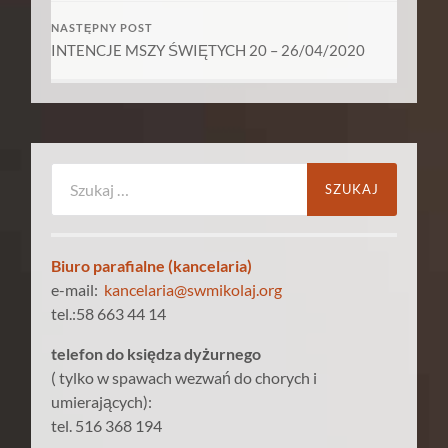
NASTĘPNY POST
INTENCJE MSZY ŚWIĘTYCH 20 – 26/04/2020
Szukaj:
Biuro parafialne (kancelaria)
e-mail:
kancelaria@swmikolaj.org
tel.:58 663 44 14
telefon do księdza dyżurnego
( tylko w spawach wezwań do chorych i
umierających):
tel. 516 368 194