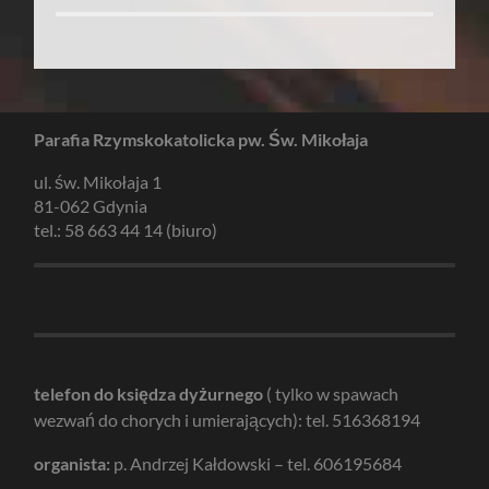
Parafia Rzymskokatolicka pw. Św. Mikołaja
ul. św. Mikołaja 1
81-062 Gdynia
tel.: 58 663 44 14 (biuro)
telefon do księdza dyżurnego
( tylko w spawach
wezwań do chorych i umierających): tel. 516368194
organista:
p. Andrzej Kałdowski – tel. 606195684