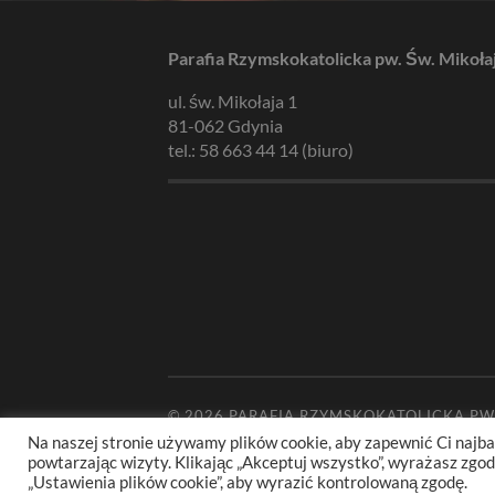
Parafia Rzymskokatolicka pw. Św. Mikoła
ul. św. Mikołaja 1
81-062 Gdynia
tel.: 58 663 44 14 (biuro)
© 2026
PARAFIA RZYMSKOKATOLICKA PW
Na naszej stronie używamy plików cookie, aby zapewnić Ci najba
powtarzając wizyty. Klikając „Akceptuj wszystko”, wyrażasz zg
„Ustawienia plików cookie”, aby wyrazić kontrolowaną zgodę.