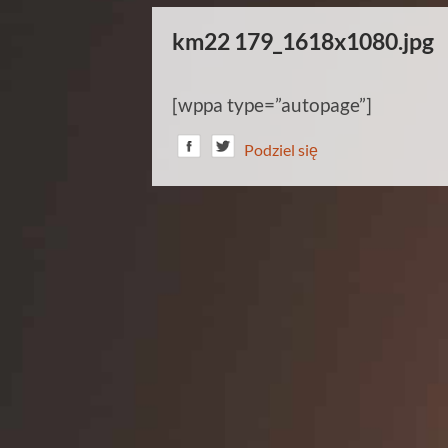
km22 179_1618x1080.jpg
[wppa type=”autopage”]
Podziel się