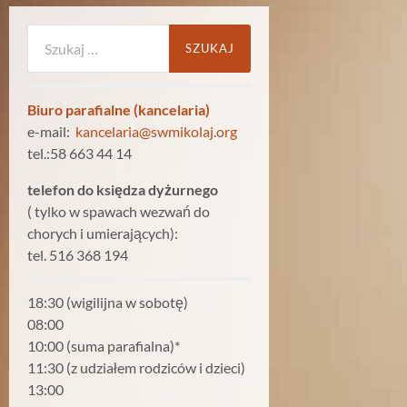
Szukaj:
Biuro parafialne (kancelaria)
e-mail:
kancelaria@swmikolaj.org
tel.:58 663 44 14
telefon do księdza dyżurnego
( tylko w spawach wezwań do
chorych i umierających):
tel. 516 368 194
18:30 (wigilijna w sobotę)
08:00
10:00 (suma parafialna)*
11:30 (z udziałem rodziców i dzieci)
13:00