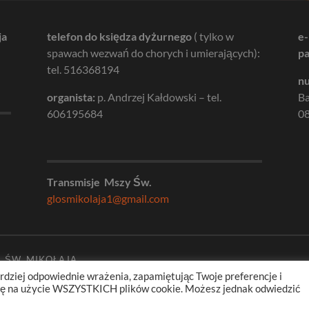
ja
telefon do księdza dyżurnego
( tylko w
e-
spawach wezwań do chorych i umierających):
pa
tel. 516368194
nu
organista:
p. Andrzej Kałdowski – tel.
B
606195684
08
Transmisje Mszy Św.
glosmikolaja1@gmail.com
. ŚW. MIKOŁAJA
rdziej odpowiednie wrażenia, zapamiętując Twoje preferencje i
odę na użycie WSZYSTKICH plików cookie. Możesz jednak odwiedzić