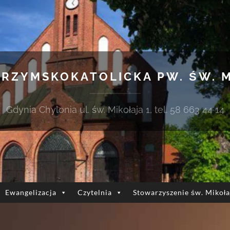
 RZYMSKOKATOLICKA PW. ŚW. 
Gdynia Chylonia ul. św. Mikołaja 1, tel. 58 663 44 14
Ewangelizacja
Czytelnia
Stowarzyszenie św. Mikoła