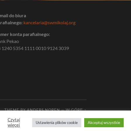
mail do biura
rafialnego:
kancelaria@swmikolaj.org
mer konta parafialnego:
ank Pekao
 1240 5354 1111 0010 9124 3039
THEME BY
ANDERS NOREN
—
W GÓRĘ ↑
Czytaj
Ustawienia plików cookie
Akceptuj wszystkie
więcej