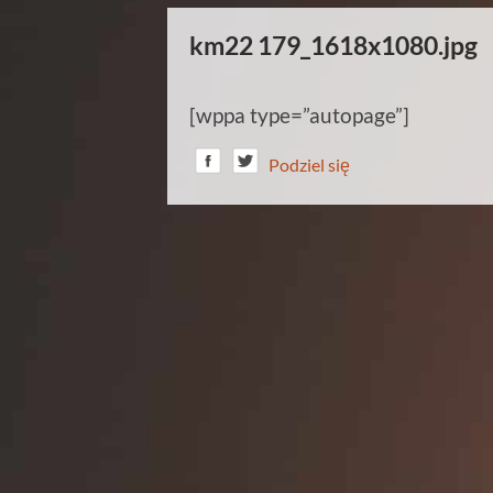
km22 179_1618x1080.jpg
[wppa type=”autopage”]
Podziel się