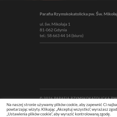
Parafia Rzymskokatolicka pw. Św. Mikoła
ul. św. Mikołaja 1
81-062 Gdynia
tel.: 58 663 44 14 (biuro)
© 2026
PARAFIA RZYMSKOKATOLICKA PW
Na naszej stronie używamy plików cookie, aby zapewnić Ci najba
powtarzając wizyty. Klikając „Akceptuj wszystko”, wyrażasz zg
„Ustawienia plików cookie”, aby wyrazić kontrolowaną zgodę.