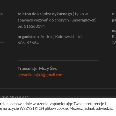
ja
telefon do księdza dyżurnego
( tylko w
e-
spawach wezwań do chorych i umierających):
pa
tel. 516368194
nu
organista:
p. Andrzej Kałdowski – tel.
B
606195684
08
Transmisje Mszy Św.
glosmikolaja1@gmail.com
. ŚW. MIKOŁAJA
rdziej odpowiednie wrażenia, zapamiętując Twoje preferencje i
odę na użycie WSZYSTKICH plików cookie. Możesz jednak odwiedzić