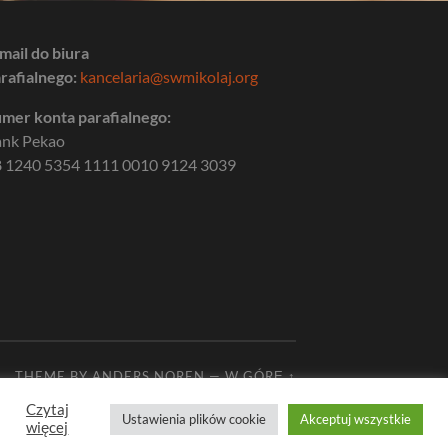
mail do biura
rafialnego:
kancelaria@swmikolaj.org
mer konta parafialnego:
ank Pekao
 1240 5354 1111 0010 9124 3039
THEME BY
ANDERS NOREN
—
W GÓRĘ ↑
Czytaj
Ustawienia plików cookie
Akceptuj wszystkie
więcej