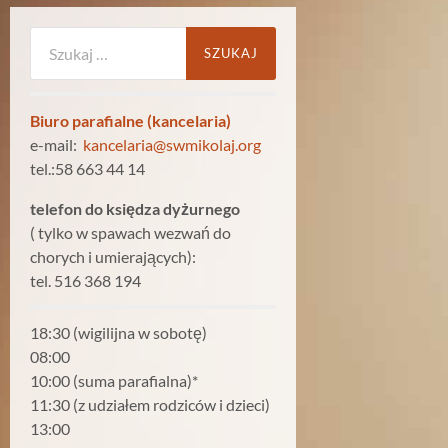
Szukaj:
Biuro parafialne (kancelaria)
e-mail:
kancelaria@swmikolaj.org
tel.:58 663 44 14
telefon do księdza dyżurnego
( tylko w spawach wezwań do
chorych i umierających):
tel. 516 368 194
18:30 (wigilijna w sobotę)
08:00
10:00 (suma parafialna)*
11:30 (z udziałem rodziców i dzieci)
13:00