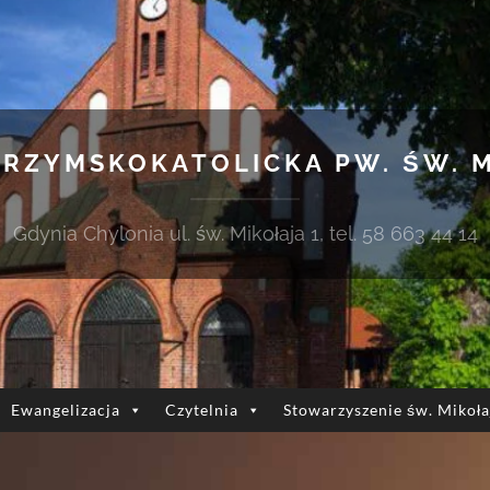
 RZYMSKOKATOLICKA PW. ŚW. 
Gdynia Chylonia ul. św. Mikołaja 1, tel. 58 663 44 14
Ewangelizacja
Czytelnia
Stowarzyszenie św. Mikoła