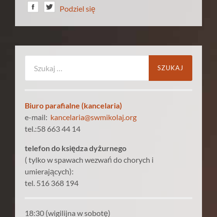
Podziel się
Szukaj:
Biuro parafialne (kancelaria)
e-mail:
kancelaria@swmikolaj.org
tel.:58 663 44 14
telefon do księdza dyżurnego
( tylko w spawach wezwań do chorych i
umierających):
tel. 516 368 194
18:30 (wigilijna w sobotę)