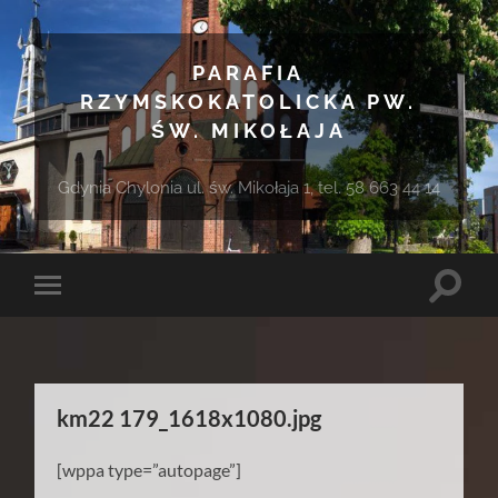
PARAFIA
RZYMSKOKATOLICKA PW.
ŚW. MIKOŁAJA
Gdynia Chylonia ul. św. Mikołaja 1, tel. 58 663 44 14
Toggle
Toggle
search
mobile
field
menu
km22 179_1618x1080.jpg
[wppa type=”autopage”]