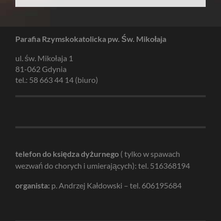
Parafia Rzymskokatolicka pw. Św. Mikołaja
ul. św. Mikołaja 1
81-062 Gdynia
tel.: 58 663 44 14 (biuro)
telefon do księdza dyżurnego
( tylko w spawach
wezwań do chorych i umierających): tel. 516368194
organista:
p. Andrzej Kałdowski – tel. 606195684