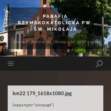
PARAFIA
RZYMSKOKATOLICKA PW.
ŚW. MIKOŁAJA
Gdynia Chylonia ul. św. Mikołaja 1, tel. 58 663 44 14
Toggle
Toggle
search
mobile
field
menu
km22 179_1618x1080.jpg
[wppa type=”autopage”]