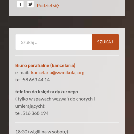
Podziel się
Szukaj:
Biuro parafialne (kancelaria)
e-mail:
kancelaria@swmikolaj.org
tel.:58 663 44 14
telefon do księdza dyżurnego
( tylko w spawach wezwań do chorych i
umierających):
tel. 516 368 194
18:30 (wigilijna w sobotę)