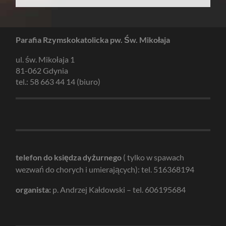
Parafia Rzymskokatolicka pw. Św. Mikołaja
ul. św. Mikołaja 1
81-062 Gdynia
tel.: 58 663 44 14 (biuro)
telefon do księdza dyżurnego
( tylko w spawach
wezwań do chorych i umierających): tel. 516368194
organista:
p. Andrzej Kałdowski – tel. 606195684