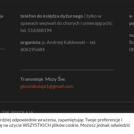
ja
telefon do księdza dyżurnego
( tylko w
e-
spawach wezwań do chorych i umierających):
pa
tel. 516368194
nu
organista:
p. Andrzej Kałdowski – tel.
B
606195684
08
Transmisje Mszy Św.
glosmikolaja1@gmail.com
. ŚW. MIKOŁAJA
rdziej odpowiednie wrażenia, zapamiętując Twoje preferencje i
odę na użycie WSZYSTKICH plików cookie. Możesz jednak odwiedzić