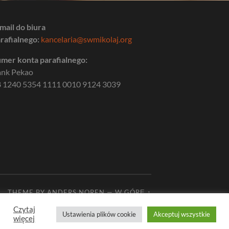
mail do biura
rafialnego:
kancelaria@swmikolaj.org
mer konta parafialnego:
ank Pekao
 1240 5354 1111 0010 9124 3039
THEME BY
ANDERS NOREN
—
W GÓRĘ ↑
Czytaj
Ustawienia plików cookie
Akceptuj wszystkie
więcej