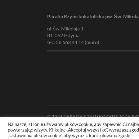
Parafia Rzymskokatolicka pw. Św. Mikoła
ul. św. Mikołaja 1
81-062 Gdynia
tel.: 58 663 44 14 (biuro)
© 2026
PARAFIA RZYMSKOKATOLICKA PW
Na naszej stronie używamy plików cookie, aby zapewnić Ci najba
powtarzając wizyty. Klikając „Akceptuj wszystko”, wyrażasz zg
„Ustawienia plików cookie”, aby wyrazić kontrolowaną zgodę.