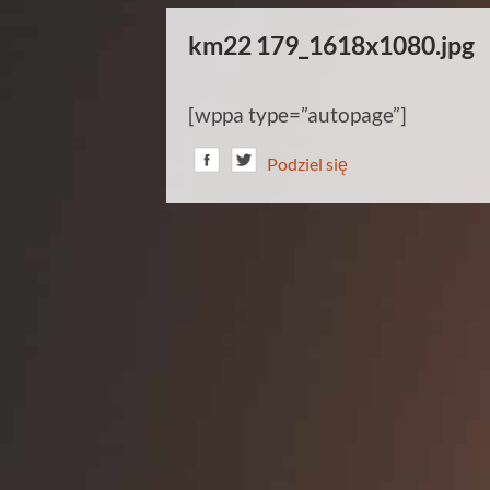
km22 179_1618x1080.jpg
[wppa type=”autopage”]
Podziel się