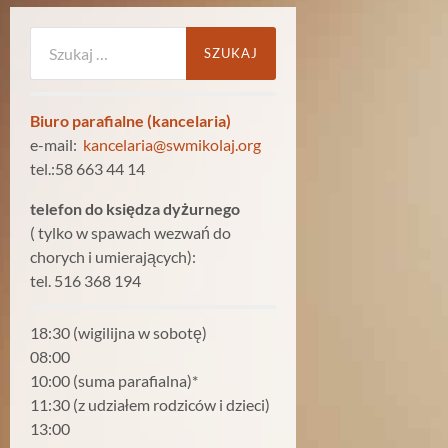
Szukaj:
Biuro parafialne (kancelaria)
e-mail:
kancelaria@swmikolaj.org
tel.:58 663 44 14
telefon do księdza dyżurnego
( tylko w spawach wezwań do
chorych i umierających):
tel. 516 368 194
18:30 (wigilijna w sobotę)
08:00
10:00 (suma parafialna)*
11:30 (z udziałem rodziców i dzieci)
13:00