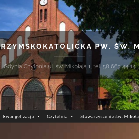
 RZYMSKOKATOLICKA PW. ŚW. 
Gdynia Chylonia ul. św. Mikołaja 1, tel. 58 663 44 14
Ewangelizacja
Czytelnia
Stowarzyszenie św. Mikoła