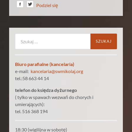
Podziel się
Szukaj:
Biuro parafialne (kancelaria)
e-mail:
kancelaria@swmikolaj.org
tel.:58 663 44 14
telefon do księdza dyżurnego
( tylko w spawach wezwań do chorych i
umierających):
tel. 516 368 194
18:30 (wigilijna w sobotę)