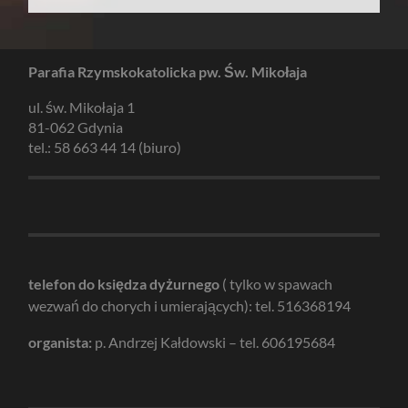
Parafia Rzymskokatolicka pw. Św. Mikołaja
ul. św. Mikołaja 1
81-062 Gdynia
tel.: 58 663 44 14 (biuro)
telefon do księdza dyżurnego
( tylko w spawach
wezwań do chorych i umierających): tel. 516368194
organista:
p. Andrzej Kałdowski – tel. 606195684