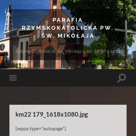
PARAFIA
RZYMSKOKATOLICKA PW.
ŚW. MIKOŁAJA
Gdynia Chylonia ul. św. Mikołaja 1, tel. 58 663 44 14
Toggle
Toggle
search
mobile
field
menu
km22 179_1618x1080.jpg
[wppa type=”autopage”]