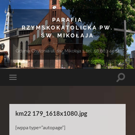
PARAFIA
RZYMSKOKATOLICKA PW.
ŚW. MIKOŁAJA
Gdynia Chylonia ul. św. Mikołaja 1, tel. 58 663 44 14
Toggle
Toggle
search
mobile
field
menu
km22 179_1618x1080.jpg
[wppa type=”autopage”]