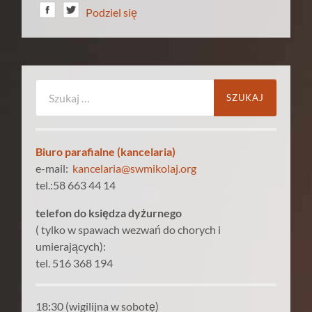
Podziel się
Szukaj:
Biuro parafialne (kancelaria)
e-mail:
kancelaria@swmikolaj.org
tel.:58 663 44 14
telefon do księdza dyżurnego
( tylko w spawach wezwań do chorych i
umierających):
tel. 516 368 194
18:30 (wigilijna w sobotę)