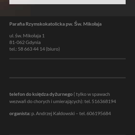
Parafia Rzymskokatolicka pw. Św. Mikołaja
ul. św. Mikołaja 1
81-062 Gdynia
tel.: 58 663 44 14 (biuro)
telefon do księdza dyżurnego
( tylko w spawach
wezwań do chorych i umierających): tel. 516368194
organista:
p. Andrzej Kałdowski – tel. 606195684