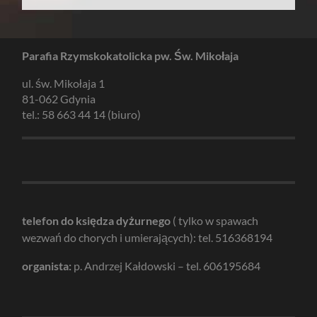
Parafia Rzymskokatolicka pw. Św. Mikołaja
ul. św. Mikołaja 1
81-062 Gdynia
tel.: 58 663 44 14 (biuro)
telefon do księdza dyżurnego
( tylko w spawach
wezwań do chorych i umierających): tel. 516368194
organista:
p. Andrzej Kałdowski – tel. 606195684