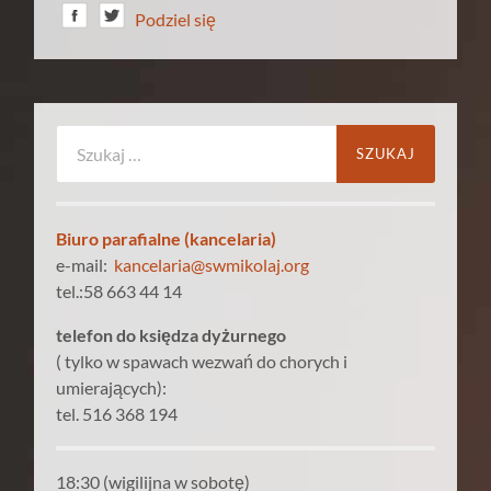
Podziel się
Szukaj:
Biuro parafialne (kancelaria)
e-mail:
kancelaria@swmikolaj.org
tel.:58 663 44 14
telefon do księdza dyżurnego
( tylko w spawach wezwań do chorych i
umierających):
tel. 516 368 194
18:30 (wigilijna w sobotę)