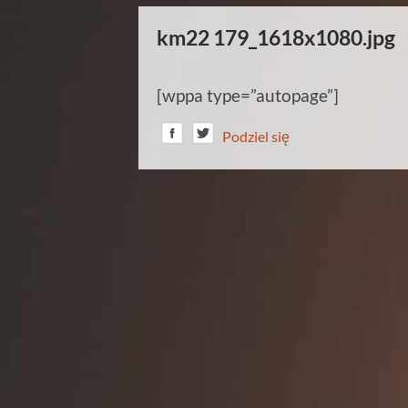
km22 179_1618x1080.jpg
[wppa type=”autopage”]
Podziel się