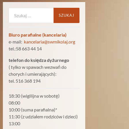
Szukaj:
Biuro parafialne (kancelaria)
e-mail:
kancelaria@swmikolaj.org
tel.:58 663 44 14
telefon do księdza dyżurnego
( tylko w spawach wezwań do
chorych i umierających):
tel. 516 368 194
18:30 (wigilijna w sobotę)
08:00
10:00 (suma parafialna)*
11:30 (z udziałem rodziców i dzieci)
13:00