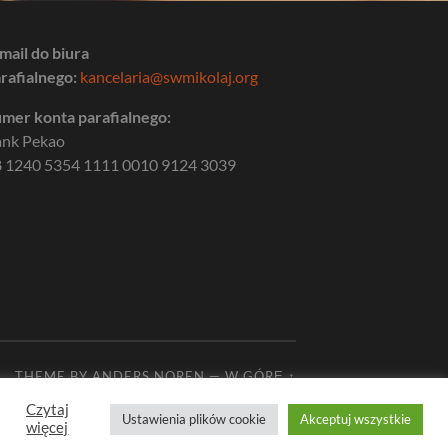
mail do biura
rafialnego:
kancelaria@swmikolaj.org
mer konta parafialnego:
ank Pekao
 1240 5354 1111 0010 9124 3039
THEME BY
ANDERS NOREN
—
W GÓRĘ ↑
Czytaj
Ustawienia plików cookie
Akceptuj wszystkie
więcej