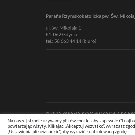
Parafia Rzymskokatolicka pw. Św. Mikoła
ul. św. Mikołaja 1
81-062 Gdynia
tel.: 58 663 44 14 (biuro)
© 2026
PARAFIA RZYMSKOKATOLICKA PW
Na naszej stronie używamy plików cookie, aby zapewnić Ci najba
powtarzając wizyty. Klikając „Akceptuj wszystko”, wyrażasz zg
„Ustawienia plików cookie”, aby wyrazić kontrolowaną zgodę.