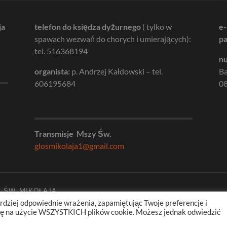
ja
telefon do księdza dyżurnego
( tylko w
e-
spawach wezwań do chorych i umierających):
pa
tel. 516368194
nu
organista:
p. Andrzej Kałdowski – tel.
B
606195684
08
Transmisje Mszy Św.
glosmikolaja1@gmail.com
. ŚW. MIKOŁAJA
rdziej odpowiednie wrażenia, zapamiętując Twoje preferencje i
odę na użycie WSZYSTKICH plików cookie. Możesz jednak odwiedzić