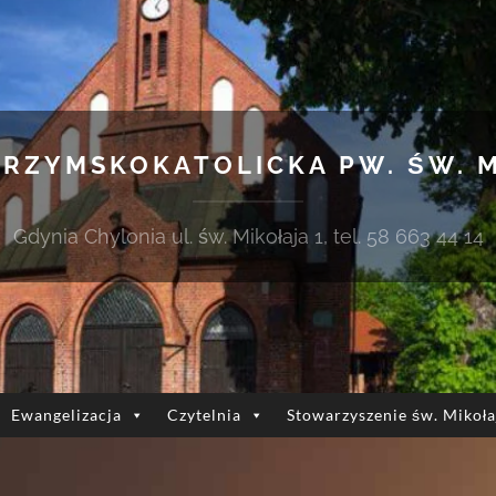
 RZYMSKOKATOLICKA PW. ŚW. 
Gdynia Chylonia ul. św. Mikołaja 1, tel. 58 663 44 14
Ewangelizacja
Czytelnia
Stowarzyszenie św. Mikoła