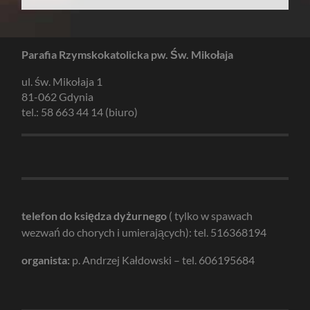
Parafia Rzymskokatolicka pw. Św. Mikołaja
ul. św. Mikołaja 1
81-062 Gdynia
tel.: 58 663 44 14 (biuro)
telefon do księdza dyżurnego
( tylko w spawach
wezwań do chorych i umierających): tel. 516368194
organista:
p. Andrzej Kałdowski – tel. 606195684