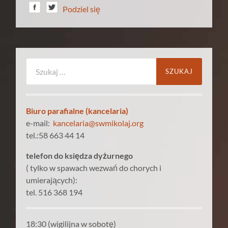
Podziel się
Szukaj:
Biuro parafialne (kancelaria)
e-mail:
kancelaria@swmikolaj.org
tel.:58 663 44 14
telefon do księdza dyżurnego
( tylko w spawach wezwań do chorych i
umierających):
tel. 516 368 194
18:30 (wigilijna w sobotę)