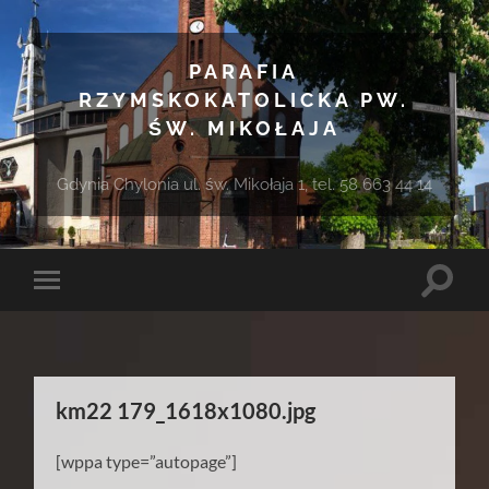
PARAFIA
RZYMSKOKATOLICKA PW.
ŚW. MIKOŁAJA
Gdynia Chylonia ul. św. Mikołaja 1, tel. 58 663 44 14
Toggle
Toggle
search
mobile
field
menu
km22 179_1618x1080.jpg
[wppa type=”autopage”]