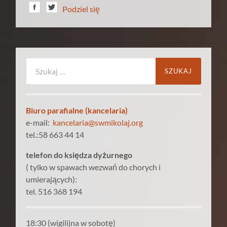
Podziel się
Szukaj:
Biuro parafialne (kancelaria)
e-mail:
kancelaria@swmikolaj.org
tel.:58 663 44 14
telefon do księdza dyżurnego
( tylko w spawach wezwań do chorych i
umierających):
tel. 516 368 194
18:30 (wigilijna w sobotę)