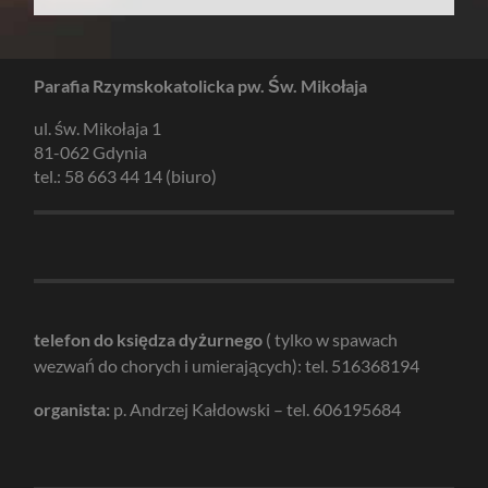
Parafia Rzymskokatolicka pw. Św. Mikołaja
ul. św. Mikołaja 1
81-062 Gdynia
tel.: 58 663 44 14 (biuro)
telefon do księdza dyżurnego
( tylko w spawach
wezwań do chorych i umierających): tel. 516368194
organista:
p. Andrzej Kałdowski – tel. 606195684