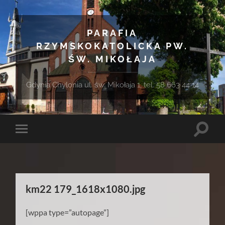
PARAFIA
RZYMSKOKATOLICKA PW.
ŚW. MIKOŁAJA
Gdynia Chylonia ul. św. Mikołaja 1, tel. 58 663 44 14
Toggle
Toggle
search
mobile
field
menu
km22 179_1618x1080.jpg
[wppa type=”autopage”]