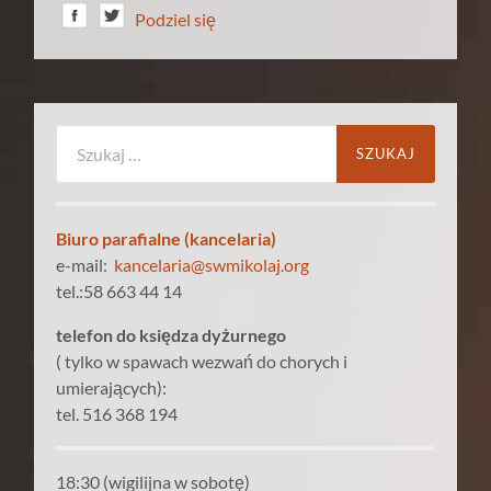
Podziel się
Szukaj:
Biuro parafialne (kancelaria)
e-mail:
kancelaria@swmikolaj.org
tel.:58 663 44 14
telefon do księdza dyżurnego
( tylko w spawach wezwań do chorych i
umierających):
tel. 516 368 194
18:30 (wigilijna w sobotę)