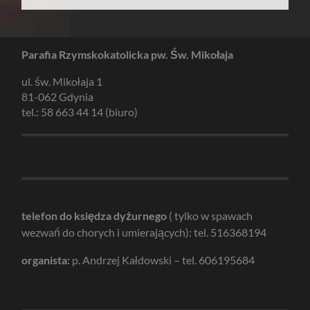
Parafia Rzymskokatolicka pw. Św. Mikołaja
ul. św. Mikołaja 1
81-062 Gdynia
tel.: 58 663 44 14 (biuro)
telefon do księdza dyżurnego
( tylko w spawach
wezwań do chorych i umierających): tel. 516368194
organista:
p. Andrzej Kałdowski – tel. 606195684