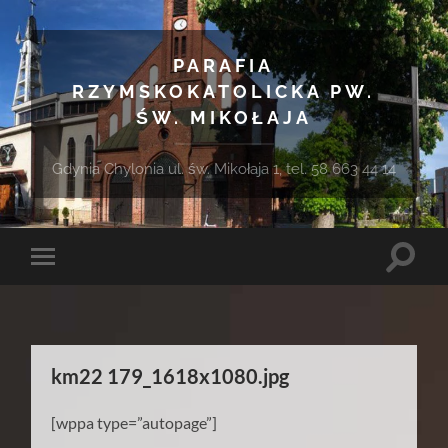
PARAFIA
RZYMSKOKATOLICKA PW.
ŚW. MIKOŁAJA
Gdynia Chylonia ul. św. Mikołaja 1, tel. 58 663 44 14
Toggle
Toggle
search
mobile
field
menu
km22 179_1618x1080.jpg
[wppa type=”autopage”]