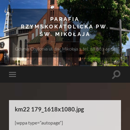
PARAFIA
RZYMSKOKATOLICKA PW.
ŚW. MIKOŁAJA
Gdynia Chylonia ul. św. Mikołaja 1, tel. 58 663 44 14
Toggle
Toggle
search
mobile
field
menu
km22 179_1618x1080.jpg
[wppa type=”autopage”]