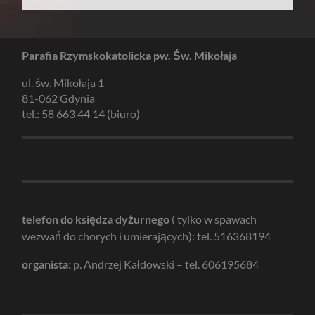
Parafia Rzymskokatolicka pw. Św. Mikołaja
ul. św. Mikołaja 1
81-062 Gdynia
tel.: 58 663 44 14 (biuro)
telefon do księdza dyżurnego
( tylko w spawach
wezwań do chorych i umierających): tel. 516368194
organista:
p. Andrzej Kałdowski – tel. 606195684