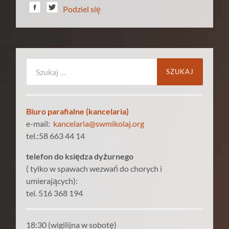
Podziel się
Szukaj:
Biuro parafialne (kancelaria)
e-mail:
kancelaria@swmikolaj.org
tel.:58 663 44 14
telefon do księdza dyżurnego
( tylko w spawach wezwań do chorych i
umierających):
tel. 516 368 194
18:30 (wigilijna w sobotę)