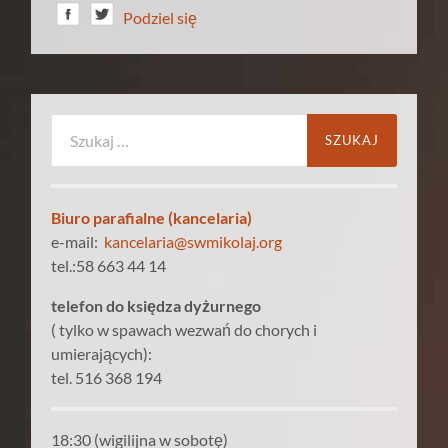
Podziel się
Szukaj:
Biuro parafialne (kancelaria)
e-mail:
kancelaria@swmikolaj.org
tel.:58 663 44 14
telefon do księdza dyżurnego
( tylko w spawach wezwań do chorych i
umierających):
tel. 516 368 194
18:30 (wigilijna w sobotę)