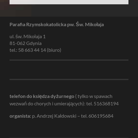
Parafia Rzymskokatolicka pw. Św. Mikołaja
ul. św. Mikołaja 1
81-062 Gdynia
tel.: 58 663 44 14 (biuro)
telefon do księdza dyżurnego
( tylko w spawach
wezwań do chorych i umierających): tel. 516368194
organista:
p. Andrzej Kałdowski – tel. 606195684