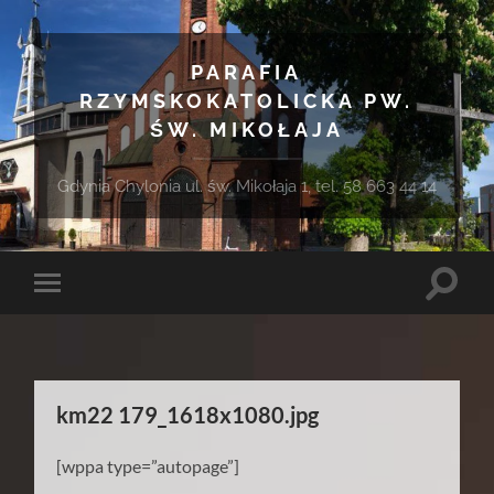
PARAFIA
RZYMSKOKATOLICKA PW.
ŚW. MIKOŁAJA
Gdynia Chylonia ul. św. Mikołaja 1, tel. 58 663 44 14
Toggle
Toggle
search
mobile
field
menu
km22 179_1618x1080.jpg
[wppa type=”autopage”]