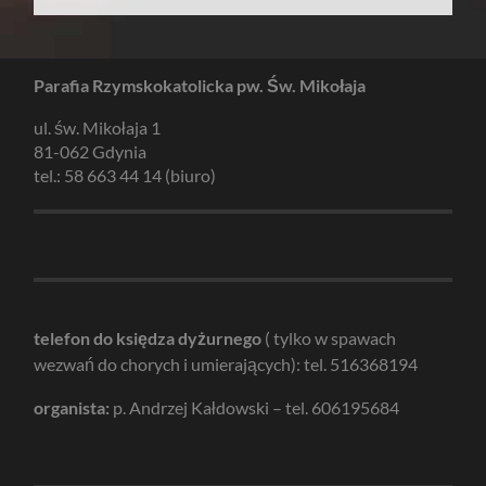
Parafia Rzymskokatolicka pw. Św. Mikołaja
ul. św. Mikołaja 1
81-062 Gdynia
tel.: 58 663 44 14 (biuro)
telefon do księdza dyżurnego
( tylko w spawach
wezwań do chorych i umierających): tel. 516368194
organista:
p. Andrzej Kałdowski – tel. 606195684