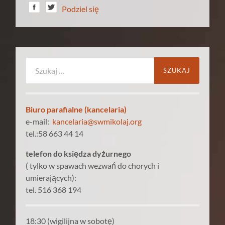
Podziel się
Szukaj:
Biuro parafialne (kancelaria)
e-mail:
kancelaria@swmikolaj.org
tel.:58 663 44 14
telefon do księdza dyżurnego
( tylko w spawach wezwań do chorych i
umierających):
tel. 516 368 194
18:30 (wigilijna w sobotę)