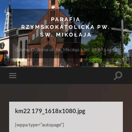
PARAFIA
RZYMSKOKATOLICKA PW.
ŚW. MIKOŁAJA
Gdynia Chylonia ul. św. Mikołaja 1, tel. 58 663 44 14
Toggle
Toggle
search
mobile
field
menu
km22 179_1618x1080.jpg
[wppa type=”autopage”]