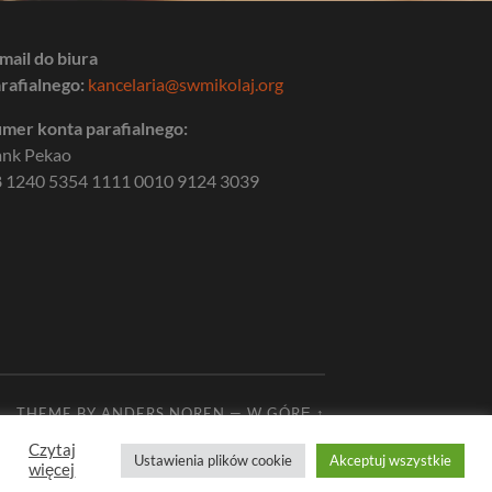
mail do biura
rafialnego:
kancelaria@swmikolaj.org
mer konta parafialnego:
ank Pekao
 1240 5354 1111 0010 9124 3039
THEME BY
ANDERS NOREN
—
W GÓRĘ ↑
Czytaj
Ustawienia plików cookie
Akceptuj wszystkie
więcej