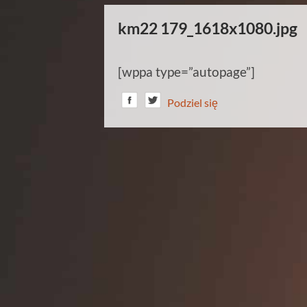
km22 179_1618x1080.jpg
[wppa type=”autopage”]
Podziel się