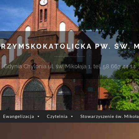
 RZYMSKOKATOLICKA PW. ŚW. 
Gdynia Chylonia ul. św. Mikołaja 1, tel. 58 663 44 14
Ewangelizacja
Czytelnia
Stowarzyszenie św. Mikoła