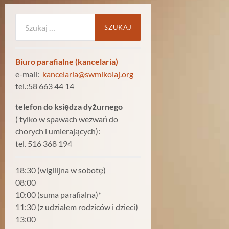
Szukaj:
Biuro parafialne (kancelaria)
e-mail:
kancelaria@swmikolaj.org
tel.:58 663 44 14
telefon do księdza dyżurnego
( tylko w spawach wezwań do
chorych i umierających):
tel. 516 368 194
18:30 (wigilijna w sobotę)
08:00
10:00 (suma parafialna)*
11:30 (z udziałem rodziców i dzieci)
13:00