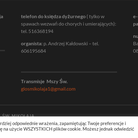
ja
telefon do księdza dyżurnego
( tylko w
e-
spawach wezwań do chorych i umierających):
pa
tel. 516368194
nu
organista:
p. Andrzej Kałdowski – tel.
B
606195684
08
Transmisje Mszy Św.
glosmikolaja1@gmail.com
. ŚW. MIKOŁAJA
rdziej odpowiednie wrażenia, zapamiętując Twoje preferencje i
odę na użycie WSZYSTKICH plików cookie. Możesz jednak odwiedzić