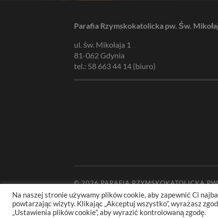
Parafia Rzymskokatolicka pw. Św. Mikoła
ul. św. Mikołaja 1
81-062 Gdynia
tel.: 58 663 44 14 (biuro)
© 2026
PARAFIA RZYMSKOKATOLICKA PW
Na naszej stronie używamy plików cookie, aby zapewnić Ci najba
powtarzając wizyty. Klikając „Akceptuj wszystko”, wyrażasz zg
„Ustawienia plików cookie”, aby wyrazić kontrolowaną zgodę.