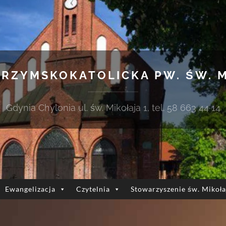
 RZYMSKOKATOLICKA PW. ŚW. 
Gdynia Chylonia ul. św. Mikołaja 1, tel. 58 663 44 14
Ewangelizacja
Czytelnia
Stowarzyszenie św. Mikoła