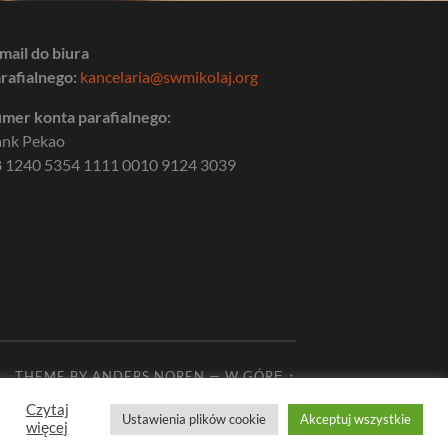
mail do biura
rafialnego:
kancelaria@swmikolaj.org
mer konta parafialnego:
ank Pekao
 1240 5354 1111 0010 9124 3039
THEME BY
ANDERS NOREN
—
W GÓRĘ ↑
Czytaj
Ustawienia plików cookie
Akceptuj wszystkie
więcej