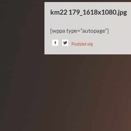
km22 179_1618x1080.jpg
[wppa type=”autopage”]
Podziel się