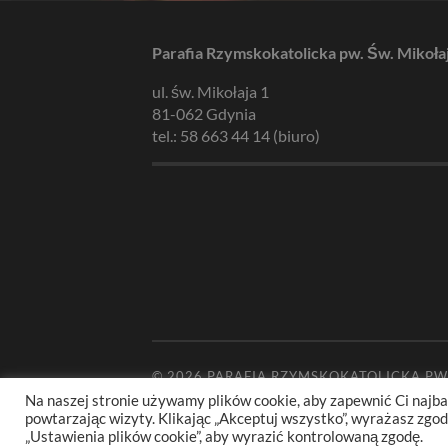
Parafia Rzymskokatolicka pw. Św. Mikoła
ul. św. Mikołaja 1
81-062 Gdynia
tel.: 58 663 44 14 (biuro)
© 2026
PARAFIA RZYMSKOKATOLICKA PW
Na naszej stronie używamy plików cookie, aby zapewnić Ci najba
powtarzając wizyty. Klikając „Akceptuj wszystko”, wyrażasz zg
„Ustawienia plików cookie”, aby wyrazić kontrolowaną zgodę.