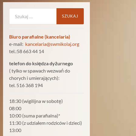
Szukaj:
Biuro parafialne (kancelaria)
e-mail:
kancelaria@swmikolaj.org
tel.:58 663 44 14
telefon do księdza dyżurnego
( tylko w spawach wezwań do
chorych i umierających):
tel. 516 368 194
18:30 (wigilijna w sobotę)
08:00
10:00 (suma parafialna)*
11:30 (z udziałem rodziców i dzieci)
13:00