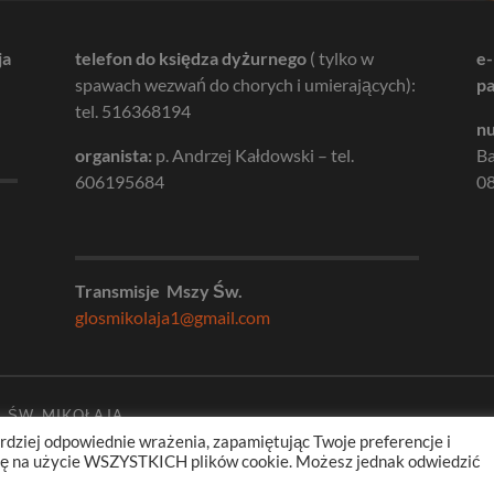
ja
telefon do księdza dyżurnego
( tylko w
e-
spawach wezwań do chorych i umierających):
pa
tel. 516368194
nu
organista:
p. Andrzej Kałdowski – tel.
B
606195684
08
Transmisje Mszy Św.
glosmikolaja1@gmail.com
. ŚW. MIKOŁAJA
rdziej odpowiednie wrażenia, zapamiętując Twoje preferencje i
odę na użycie WSZYSTKICH plików cookie. Możesz jednak odwiedzić