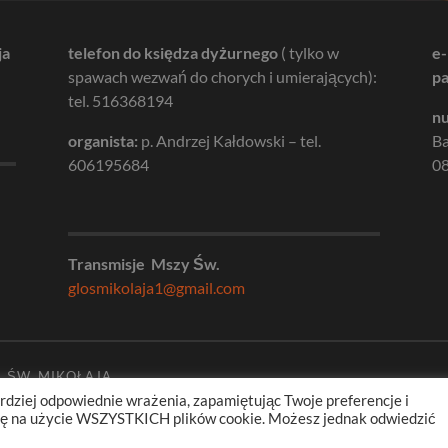
ja
telefon do księdza dyżurnego
( tylko w
e-
spawach wezwań do chorych i umierających):
pa
tel. 516368194
nu
organista:
p. Andrzej Kałdowski – tel.
B
606195684
08
Transmisje Mszy Św.
glosmikolaja1@gmail.com
. ŚW. MIKOŁAJA
rdziej odpowiednie wrażenia, zapamiętując Twoje preferencje i
odę na użycie WSZYSTKICH plików cookie. Możesz jednak odwiedzić