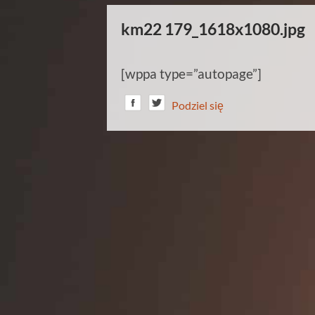
km22 179_1618x1080.jpg
[wppa type=”autopage”]
Podziel się