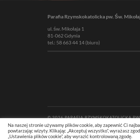
Parafia Rzymskokatolicka pw. Św. Mikoła
ul. św. Mikołaja 1
81-062 Gdynia
tel.: 58 663 44 14 (biuro)
© 2026
PARAFIA RZYMSKOKATOLICKA PW
Na naszej stronie używamy plików cookie, aby zapewnić Ci najba
powtarzając wizyty. Klikając „Akceptuj wszystko”, wyrażasz zg
„Ustawienia plików cookie”, aby wyrazić kontrolowaną zgodę.