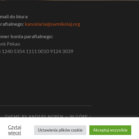
mail do biura
rafialnego:
kancelaria@swmikolaj.org
mer konta parafialnego:
ank Pekao
 1240 5354 1111 0010 9124 3039
THEME BY
ANDERS NOREN
—
W GÓRĘ ↑
Czytaj
Ustawienia plików cookie
Akceptuj wszystkie
więcej