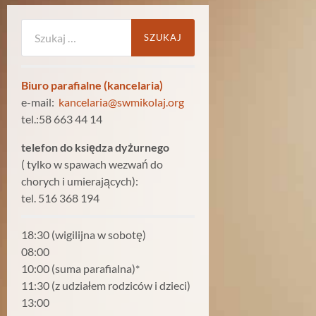
Szukaj:
Biuro parafialne (kancelaria)
e-mail:
kancelaria@swmikolaj.org
tel.:58 663 44 14
telefon do księdza dyżurnego
( tylko w spawach wezwań do
chorych i umierających):
tel. 516 368 194
18:30 (wigilijna w sobotę)
08:00
10:00 (suma parafialna)*
11:30 (z udziałem rodziców i dzieci)
13:00