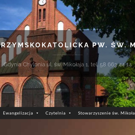
 RZYMSKOKATOLICKA PW. ŚW. 
Gdynia Chylonia ul. św. Mikołaja 1, tel. 58 663 44 14
Ewangelizacja
Czytelnia
Stowarzyszenie św. Mikoła