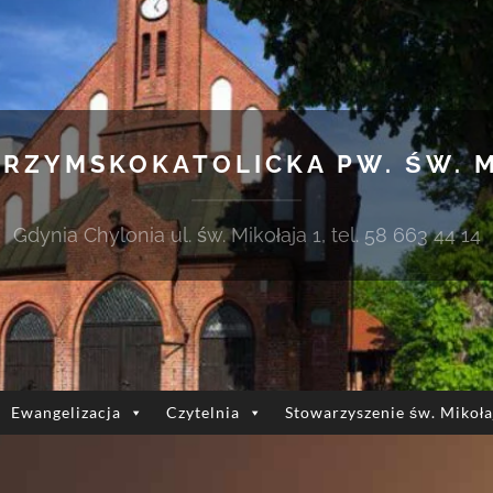
 RZYMSKOKATOLICKA PW. ŚW. 
Gdynia Chylonia ul. św. Mikołaja 1, tel. 58 663 44 14
Ewangelizacja
Czytelnia
Stowarzyszenie św. Mikoła