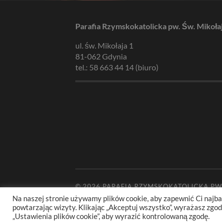
Parafia Rzymskokatolicka pw. Św. Mikoła
ul. św. Mikołaja 1
81-062 Gdynia
tel.: 58 663 44 14 (biuro)
© 2026
PARAFIA RZYMSKOKATOLICKA PW
Na naszej stronie używamy plików cookie, aby zapewnić Ci najba
powtarzając wizyty. Klikając „Akceptuj wszystko”, wyrażasz zg
„Ustawienia plików cookie”, aby wyrazić kontrolowaną zgodę.