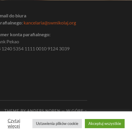
mail do biura
rafialnego:
kancelaria@swmikolaj.org
mer konta parafialnego:
ank Pekao
 1240 5354 1111 0010 9124 3039
THEME BY
ANDERS NOREN
—
W GÓRĘ ↑
Czytaj
Ustawienia plików cookie
Akceptuj wszystkie
więcej