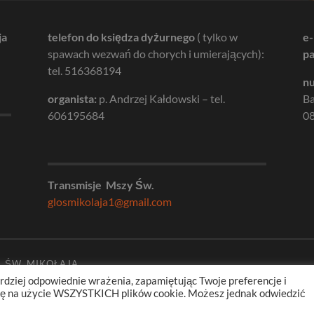
ja
telefon do księdza dyżurnego
( tylko w
e-
spawach wezwań do chorych i umierających):
pa
tel. 516368194
nu
organista:
p. Andrzej Kałdowski – tel.
B
606195684
08
Transmisje Mszy Św.
glosmikolaja1@gmail.com
. ŚW. MIKOŁAJA
rdziej odpowiednie wrażenia, zapamiętując Twoje preferencje i
odę na użycie WSZYSTKICH plików cookie. Możesz jednak odwiedzić