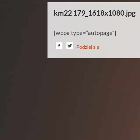
km22 179_1618x1080.jpg
[wppa type=”autopage”]
Podziel się