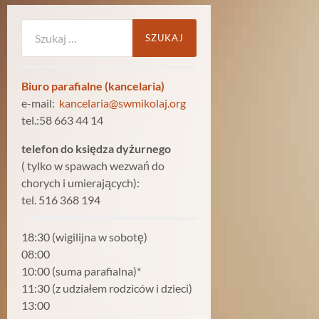
Szukaj:
Biuro parafialne (kancelaria)
e-mail:
kancelaria@swmikolaj.org
tel.:58 663 44 14
telefon do księdza dyżurnego
( tylko w spawach wezwań do
chorych i umierających):
tel. 516 368 194
18:30 (wigilijna w sobotę)
08:00
10:00 (suma parafialna)*
11:30 (z udziałem rodziców i dzieci)
13:00