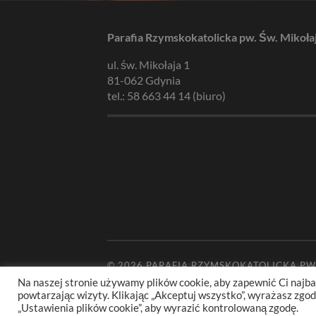
Parafia Rzymskokatolicka pw. Św. Mikoła
ul. św. Mikołaja 1
81-062 Gdynia
tel.: 58 663 44 14 (biuro)
© 2026
PARAFIA RZYMSKOKATOLICKA PW
Na naszej stronie używamy plików cookie, aby zapewnić Ci najba
powtarzając wizyty. Klikając „Akceptuj wszystko”, wyrażasz zg
„Ustawienia plików cookie”, aby wyrazić kontrolowaną zgodę.