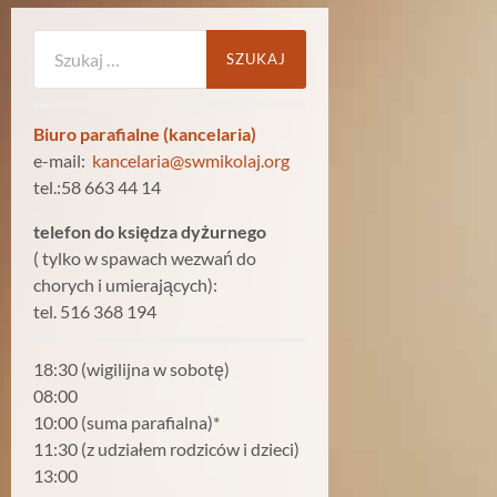
Szukaj:
Biuro parafialne (kancelaria)
e-mail:
kancelaria@swmikolaj.org
tel.:58 663 44 14
telefon do księdza dyżurnego
( tylko w spawach wezwań do
chorych i umierających):
tel. 516 368 194
18:30 (wigilijna w sobotę)
08:00
10:00 (suma parafialna)*
11:30 (z udziałem rodziców i dzieci)
13:00