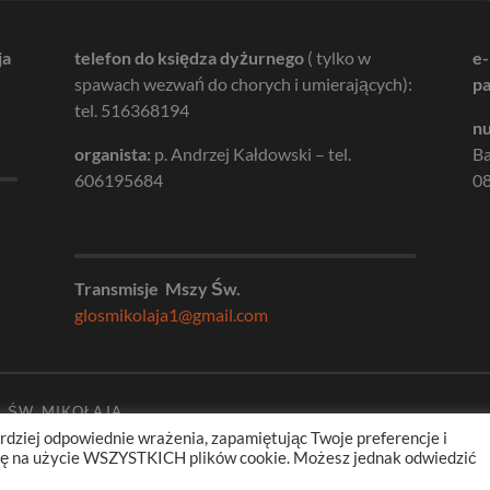
ja
telefon do księdza dyżurnego
( tylko w
e-
spawach wezwań do chorych i umierających):
pa
tel. 516368194
nu
organista:
p. Andrzej Kałdowski – tel.
B
606195684
08
Transmisje Mszy Św.
glosmikolaja1@gmail.com
. ŚW. MIKOŁAJA
rdziej odpowiednie wrażenia, zapamiętując Twoje preferencje i
odę na użycie WSZYSTKICH plików cookie. Możesz jednak odwiedzić