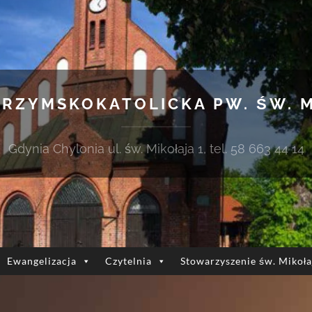
 RZYMSKOKATOLICKA PW. ŚW. 
Gdynia Chylonia ul. św. Mikołaja 1, tel. 58 663 44 14
Ewangelizacja
Czytelnia
Stowarzyszenie św. Mikoła