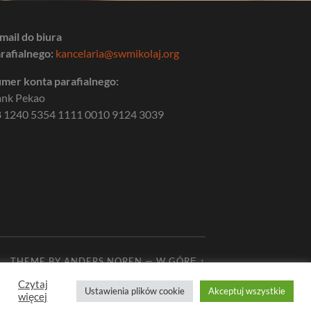
mail do biura
rafialnego:
kancelaria@swmikolaj.org
mer konta parafialnego:
ank Pekao
 1240 5354 1111 0010 9124 3039
THEME BY
ANDERS NOREN
—
W GÓRĘ ↑
Czytaj
Ustawienia plików cookie
Akceptuj wszystkie
więcej