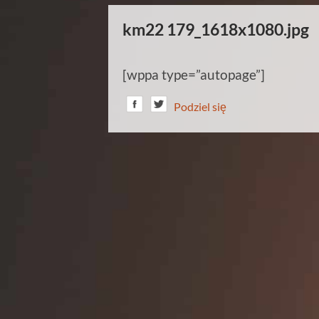
km22 179_1618x1080.jpg
[wppa type=”autopage”]
Podziel się