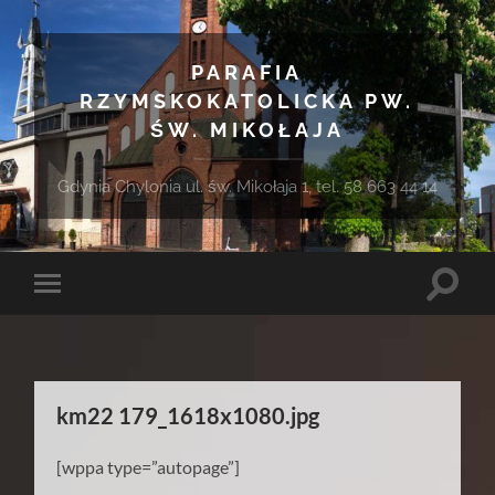
PARAFIA
RZYMSKOKATOLICKA PW.
ŚW. MIKOŁAJA
Gdynia Chylonia ul. św. Mikołaja 1, tel. 58 663 44 14
Toggle
Toggle
search
mobile
field
menu
km22 179_1618x1080.jpg
[wppa type=”autopage”]