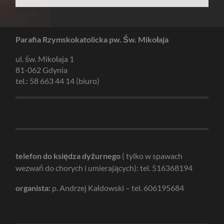
Parafia Rzymskokatolicka pw. Św. Mikołaja
ul. św. Mikołaja 1
81-062 Gdynia
tel.: 58 663 44 14 (biuro)
telefon do księdza dyżurnego
( tylko w spawach
wezwań do chorych i umierających): tel. 516368194
organista:
p. Andrzej Kałdowski – tel. 606195684