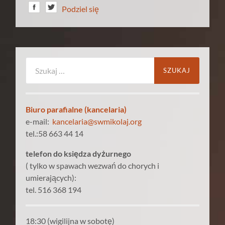
Podziel się
Szukaj:
Biuro parafialne (kancelaria)
e-mail:
kancelaria@swmikolaj.org
tel.:58 663 44 14
telefon do księdza dyżurnego
( tylko w spawach wezwań do chorych i
umierających):
tel. 516 368 194
18:30 (wigilijna w sobotę)