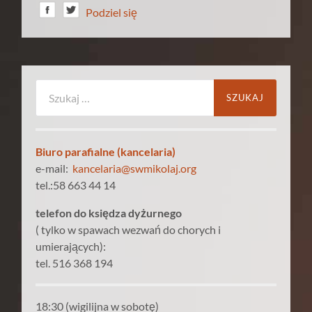
Podziel się
Szukaj:
Biuro parafialne (kancelaria)
e-mail:
kancelaria@swmikolaj.org
tel.:58 663 44 14
telefon do księdza dyżurnego
( tylko w spawach wezwań do chorych i
umierających):
tel. 516 368 194
18:30 (wigilijna w sobotę)