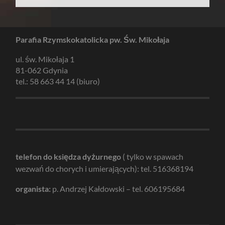
Parafia Rzymskokatolicka pw. Św. Mikołaja
ul. św. Mikołaja 1
81-062 Gdynia
tel.: 58 663 44 14 (biuro)
telefon do księdza dyżurnego
( tylko w spawach
wezwań do chorych i umierających): tel. 516368194
organista:
p. Andrzej Kałdowski – tel. 606195684