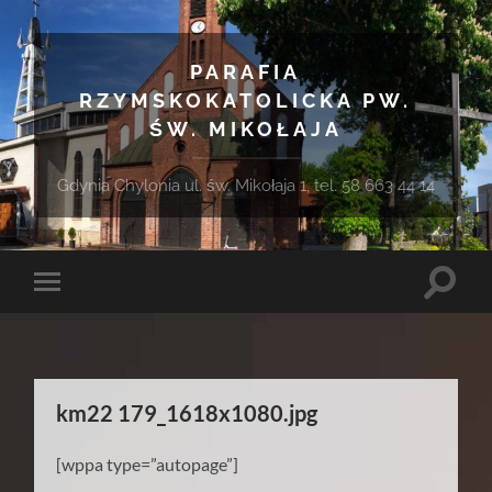
PARAFIA
RZYMSKOKATOLICKA PW.
ŚW. MIKOŁAJA
Gdynia Chylonia ul. św. Mikołaja 1, tel. 58 663 44 14
Toggle
Toggle
search
mobile
field
menu
km22 179_1618x1080.jpg
[wppa type=”autopage”]