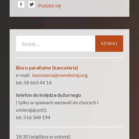
Podziel się
Szukaj:
Biuro parafialne (kancelaria)
e-mail:
kancelaria@swmikolaj.org
tel.:58 663 44 14
telefon do księdza dyżurnego
( tylko w spawach wezwań do chorych i
umierających):
tel. 516 368 194
18:30 (wigilijna w sobotę)