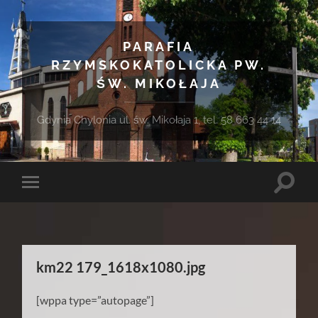
PARAFIA
RZYMSKOKATOLICKA PW.
ŚW. MIKOŁAJA
Gdynia Chylonia ul. św. Mikołaja 1, tel. 58 663 44 14
Toggle
Toggle
search
mobile
field
menu
km22 179_1618x1080.jpg
[wppa type=”autopage”]