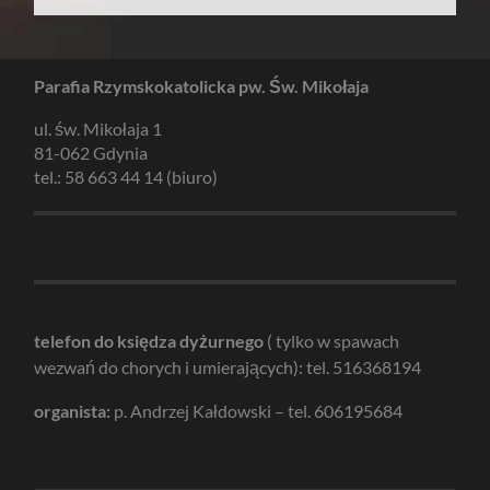
Parafia Rzymskokatolicka pw. Św. Mikołaja
ul. św. Mikołaja 1
81-062 Gdynia
tel.: 58 663 44 14 (biuro)
telefon do księdza dyżurnego
( tylko w spawach
wezwań do chorych i umierających): tel. 516368194
organista:
p. Andrzej Kałdowski – tel. 606195684