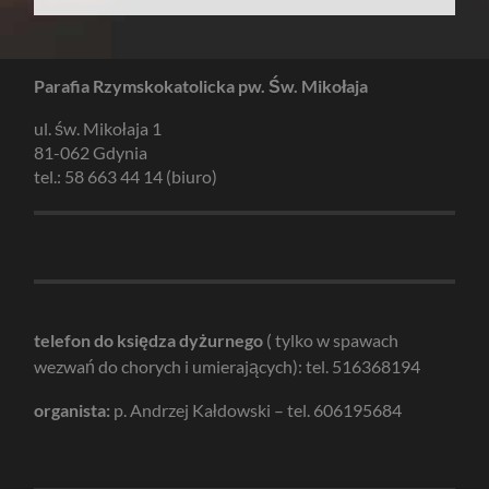
Parafia Rzymskokatolicka pw. Św. Mikołaja
ul. św. Mikołaja 1
81-062 Gdynia
tel.: 58 663 44 14 (biuro)
telefon do księdza dyżurnego
( tylko w spawach
wezwań do chorych i umierających): tel. 516368194
organista:
p. Andrzej Kałdowski – tel. 606195684