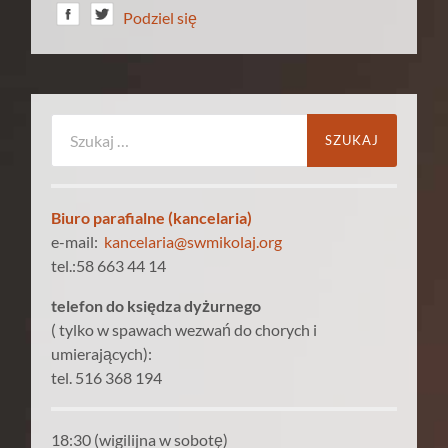
Podziel się
Szukaj:
Biuro parafialne (kancelaria)
e-mail:
kancelaria@swmikolaj.org
tel.:58 663 44 14
telefon do księdza dyżurnego
( tylko w spawach wezwań do chorych i
umierających):
tel. 516 368 194
18:30 (wigilijna w sobotę)