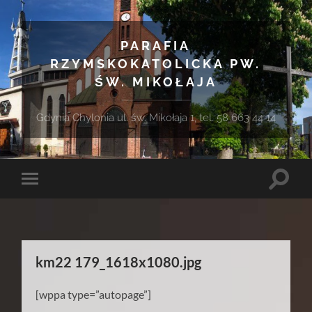
PARAFIA
RZYMSKOKATOLICKA PW.
ŚW. MIKOŁAJA
Gdynia Chylonia ul. św. Mikołaja 1, tel. 58 663 44 14
Toggle
Toggle
search
mobile
field
menu
km22 179_1618x1080.jpg
[wppa type=”autopage”]