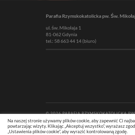
Parafia Rzymskokatolicka pw. Św. Mikoła
ul. św. Mikołaja 1
81-062 Gdynia
tel.: 58 663 44 14 (biuro)
© 2026
PARAFIA RZYMSKOKATOLICKA PW
Na naszej stronie używamy plików cookie, aby zapewnić Ci najba
powtarzając wizyty. Klikając „Akceptuj wszystko”, wyrażasz zg
„Ustawienia plików cookie”, aby wyrazić kontrolowaną zgodę.