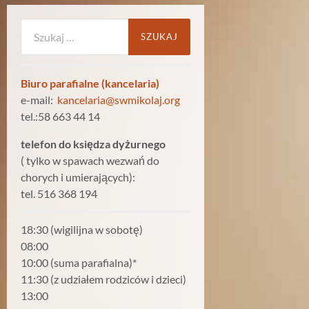
Szukaj:
Biuro parafialne (kancelaria)
e-mail:
kancelaria@swmikolaj.org
tel.:58 663 44 14
telefon do księdza dyżurnego
( tylko w spawach wezwań do
chorych i umierających):
tel. 516 368 194
18:30 (wigilijna w sobotę)
08:00
10:00 (suma parafialna)*
11:30 (z udziałem rodziców i dzieci)
13:00