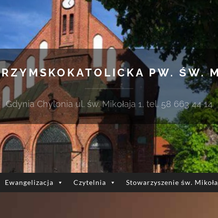
 RZYMSKOKATOLICKA PW. ŚW. 
Gdynia Chylonia ul. św. Mikołaja 1, tel. 58 663 44 14
Ewangelizacja
Czytelnia
Stowarzyszenie św. Mikoła