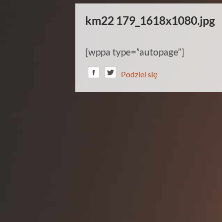
km22 179_1618x1080.jpg
[wppa type=”autopage”]
Podziel się