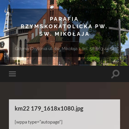
PARAFIA
RZYMSKOKATOLICKA PW.
ŚW. MIKOŁAJA
Gdynia Chylonia ul. św. Mikołaja 1, tel. 58 663 44 14
Toggle
Toggle
search
mobile
field
menu
km22 179_1618x1080.jpg
[wppa type=”autopage”]