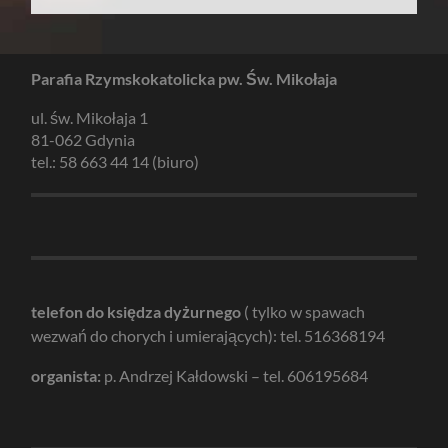
Parafia Rzymskokatolicka pw. Św. Mikołaja
ul. św. Mikołaja 1
81-062 Gdynia
tel.: 58 663 44 14 (biuro)
telefon do księdza dyżurnego
( tylko w spawach
wezwań do chorych i umierających): tel. 516368194
organista:
p. Andrzej Kałdowski – tel. 606195684