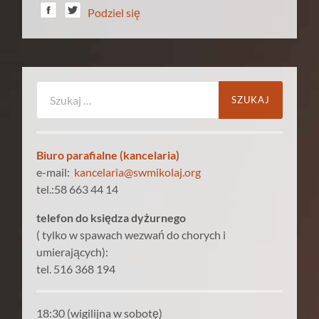
Podziel się
Szukaj:
Biuro parafialne (kancelaria)
e-mail:
kancelaria@swmikolaj.org
tel.:58 663 44 14
telefon do księdza dyżurnego
( tylko w spawach wezwań do chorych i
umierających):
tel. 516 368 194
18:30 (wigilijna w sobotę)