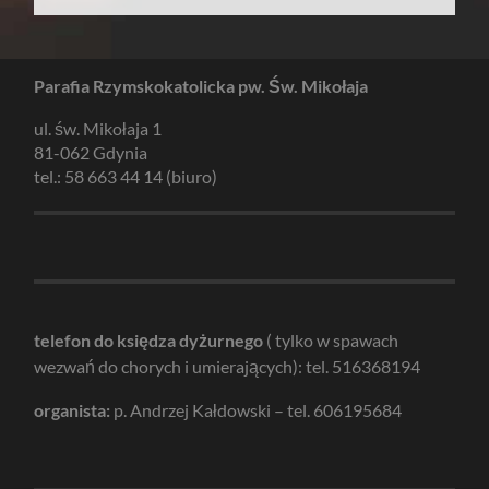
Parafia Rzymskokatolicka pw. Św. Mikołaja
ul. św. Mikołaja 1
81-062 Gdynia
tel.: 58 663 44 14 (biuro)
telefon do księdza dyżurnego
( tylko w spawach
wezwań do chorych i umierających): tel. 516368194
organista:
p. Andrzej Kałdowski – tel. 606195684