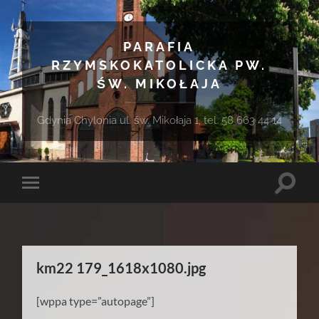
PARAFIA
RZYMSKOKATOLICKA PW.
ŚW. MIKOŁAJA
Gdynia Chylonia ul. św. Mikołaja 1, tel. 58 663 44 14
Toggle
Toggle
search
mobile
field
menu
km22 179_1618x1080.jpg
[wppa type=”autopage”]