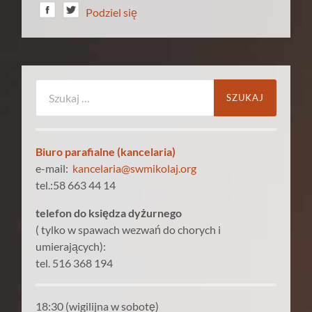
Podziel się
Szukaj:
Biuro parafialne (kancelaria)
e-mail:
kancelaria@swmikolaj.org
tel.:58 663 44 14
telefon do księdza dyżurnego
( tylko w spawach wezwań do chorych i
umierających):
tel. 516 368 194
18:30 (wigilijna w sobotę)