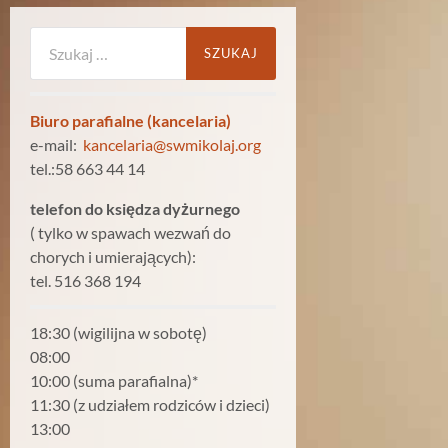
Szukaj:
Biuro parafialne (kancelaria)
e-mail:
kancelaria@swmikolaj.org
tel.:58 663 44 14
telefon do księdza dyżurnego
( tylko w spawach wezwań do
chorych i umierających):
tel. 516 368 194
18:30 (wigilijna w sobotę)
08:00
10:00 (suma parafialna)*
11:30 (z udziałem rodziców i dzieci)
13:00