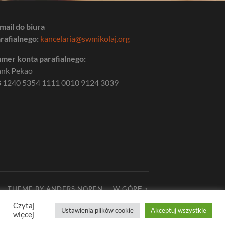
mail do biura
rafialnego:
kancelaria@swmikolaj.org
mer konta parafialnego:
ank Pekao
 1240 5354 1111 0010 9124 3039
THEME BY
ANDERS NOREN
—
W GÓRĘ ↑
Czytaj
Ustawienia plików cookie
Akceptuj wszystkie
więcej