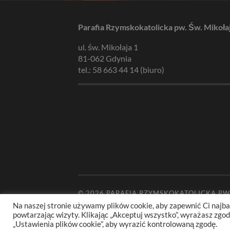
Parafia Rzymskokatolicka pw. Św. Mikoła
ul. św. Mikołaja 1
81-062 Gdynia
tel.: 58 663 44 14 (biuro)
© 2026
PARAFIA RZYMSKOKATOLICKA PW
Na naszej stronie używamy plików cookie, aby zapewnić Ci najba
powtarzając wizyty. Klikając „Akceptuj wszystko”, wyrażasz zg
„Ustawienia plików cookie”, aby wyrazić kontrolowaną zgodę.