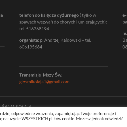
ja
telefon do księdza dyżurnego
( tylko w
e-
spawach wezwań do chorych i umierających):
pa
tel. 516368194
nu
organista:
p. Andrzej Kałdowski – tel.
B
606195684
08
Transmisje Mszy Św.
glosmikolaja1@gmail.com
. ŚW. MIKOŁAJA
rdziej odpowiednie wrażenia, zapamiętując Twoje preferencje i
odę na użycie WSZYSTKICH plików cookie. Możesz jednak odwiedzić