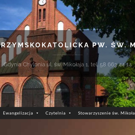
 RZYMSKOKATOLICKA PW. ŚW. 
Gdynia Chylonia ul. św. Mikołaja 1, tel. 58 663 44 14
Ewangelizacja
Czytelnia
Stowarzyszenie św. Mikoła