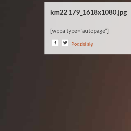
km22 179_1618x1080.jpg
[wppa type=”autopage”]
Podziel się