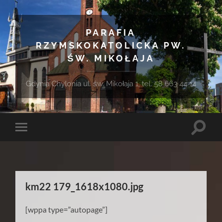
PARAFIA
RZYMSKOKATOLICKA PW.
ŚW. MIKOŁAJA
Gdynia Chylonia ul. św. Mikołaja 1, tel. 58 663 44 14
Toggle
Toggle
search
mobile
field
menu
km22 179_1618x1080.jpg
[wppa type=”autopage”]