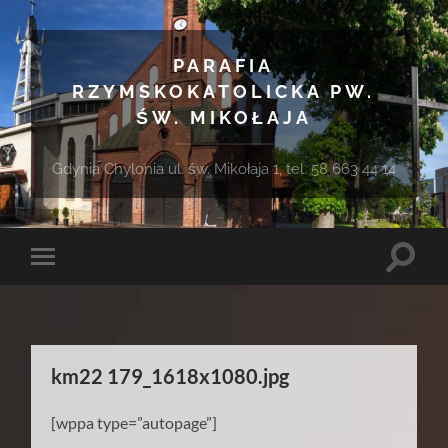
PARAFIA
RZYMSKOKATOLICKA PW.
ŚW. MIKOŁAJA
Gdynia Chylonia ul. św. Mikołaja 1, tel. 58 663 44 14
Toggle
Toggle
search
mobile
field
menu
km22 179_1618x1080.jpg
[wppa type=”autopage”]