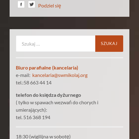
Podziel się
Szukaj:
Biuro parafialne (kancelaria)
e-mail:
kancelaria@swmikolaj.org
tel.:58 663 44 14
telefon do księdza dyżurnego
( tylko w spawach wezwań do chorych i
umierających):
tel. 516 368 194
18:30 (wigilijna w sobotę)