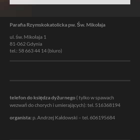
Parafia Rzymskokatolicka pw. Św. Mikołaja
ul. św. Mikołaja 1
81-062 Gdynia
tel.: 58 663 44 14 (biuro)
telefon do księdza dyżurnego
( tylko w spawach
wezwań do chorych i umierających): tel. 516368194
organista:
p. Andrzej Kałdowski – tel. 606195684