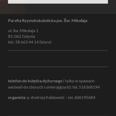
Parafia Rzymskokatolicka pw. Św. Mikołaja
ul. św. Mikołaja 1
81-062 Gdynia
tel.: 58 663 44 14 (biuro)
telefon do księdza dyżurnego
( tylko w spawach
wezwań do chorych i umierających): tel. 516368194
organista:
p. Andrzej Kałdowski – tel. 606195684