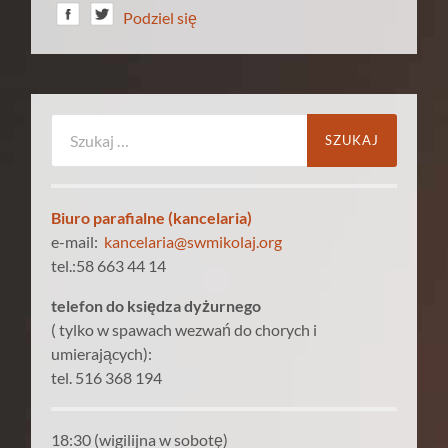
Podziel się
Szukaj:
Biuro parafialne (kancelaria)
e-mail:
kancelaria@swmikolaj.org
tel.:58 663 44 14
telefon do księdza dyżurnego
( tylko w spawach wezwań do chorych i
umierających):
tel. 516 368 194
18:30 (wigilijna w sobotę)