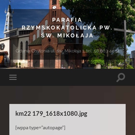
PARAFIA
RZYMSKOKATOLICKA PW.
ŚW. MIKOŁAJA
Gdynia Chylonia ul. św. Mikołaja 1, tel. 58 663 44 14
Toggle
Toggle
search
mobile
field
menu
km22 179_1618x1080.jpg
[wppa type=”autopage”]